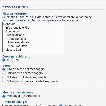
i
OPZIONI DI RICERCA
s
e
Ricerca nei forum:
Seleziona il/i forum in cui vuoi cercare. Per velocizzare la ricerca nei
n
subforum seleziona il forum principale e abilita la ricerca.
z
a
r
i
s
p
Cerca nei subforum:
o
Sì
No
s
Cerca:
Titolo e testo del messaggio
t
Solo il testo del messaggio
a
Solo tra i titoli degli argomenti
Solo il primo messaggio dell’argomento
A
Mostra i risultati come:
Messaggi
Argomenti
r
Ordina risultati per:
g
Crescente
Decrescente