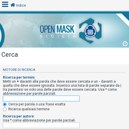
Indice
L
o
g
i
Cerca
n
MOTORE DI RICERCA
A
Ricerca per termini:
Metti un
+
davanti alla parola che deve essere cercata e un
-
davanti a
r
quella che deve essere ignorata. Inserisci una lista di parole separate da
|
tra parentesi se solo una delle parole deve essere cercata. Usa * come
g
abbreviazione per parole parziali.
o
m
Cerca per parola o usa frase esatta
Ricerca qualsiasi termine
e
Ricerca per autore:
n
Usa * come abbreviazione per parole parziali.
t