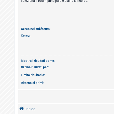
seleziona il forum principale e abilita la ricerca.
i
s
e
n
z
Cerca nei subforum:
a
Cerca:
r
i
s
p
Mostra i risultati come:
o
Ordina risultati per:
s
t
Limita risultati a:
a
Ritorna ai primi:
A
r
Indice
g