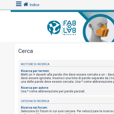
Indice
L
o
g
i
Cerca
n
MOTORE DI RICERCA
A
Ricerca per termini:
r
Metti un
+
davanti alla parola che deve essere cercata e un
-
dava
deve essere ignorata. Inserisci una lista di parole separate da
|
tr
g
una delle parole deve essere cercata. Usa * come abbreviazione pe
o
Ricerca per autore:
Usa * come abbreviazione per parole parziali.
m
e
OPZIONI DI RICERCA
n
Ricerca nei forum:
t
Seleziona il/i forum in cui vuoi cercare. Per velocizzare la ricerc