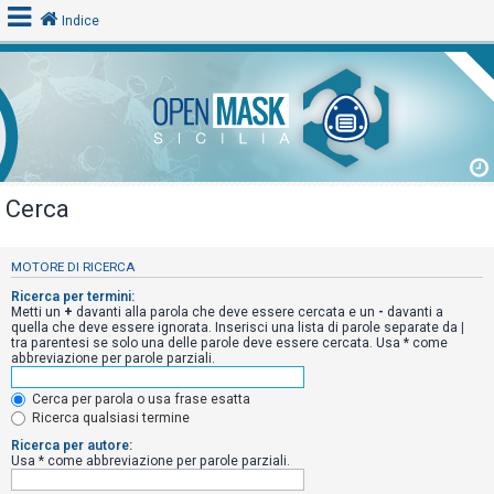
Indice
L
o
g
i
Cerca
n
MOTORE DI RICERCA
A
Ricerca per termini:
Metti un
+
davanti alla parola che deve essere cercata e un
-
davanti a
r
quella che deve essere ignorata. Inserisci una lista di parole separate da
|
tra parentesi se solo una delle parole deve essere cercata. Usa * come
g
abbreviazione per parole parziali.
o
m
Cerca per parola o usa frase esatta
Ricerca qualsiasi termine
e
Ricerca per autore:
n
Usa * come abbreviazione per parole parziali.
t