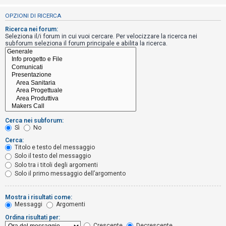
i
OPZIONI DI RICERCA
s
e
Ricerca nei forum:
Seleziona il/i forum in cui vuoi cercare. Per velocizzare la ricerca nei
n
subforum seleziona il forum principale e abilita la ricerca.
z
a
r
i
s
p
Cerca nei subforum:
o
Sì
No
s
Cerca:
Titolo e testo del messaggio
t
Solo il testo del messaggio
a
Solo tra i titoli degli argomenti
Solo il primo messaggio dell’argomento
A
Mostra i risultati come:
Messaggi
Argomenti
r
Ordina risultati per:
g
Crescente
Decrescente