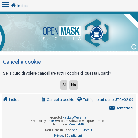
Indice
L
o
g
i
n
Cancella cookie
Sei sicuro di volere cancellare tutti i cookie di questa Board?
A
r
g
Indice
Cancella cookie
Tutti gli orari sono
UTC+02:00
o
Contattaci
m
Project of
FabLabMessina
e
Powered by
phpBB
® Forum Software © phpBB Limited
Theme from
MannixMD
n
Traduzione Italiana
phpBB-Store.it
t
Privacy
|
Condizioni