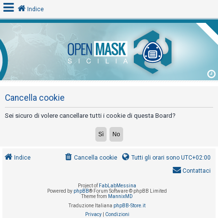
Indice
L
o
g
i
n
Cancella cookie
Sei sicuro di volere cancellare tutti i cookie di questa Board?
A
r
g
Indice
Cancella cookie
Tutti gli orari sono
UTC+02:00
o
Contattaci
m
Project of
FabLabMessina
e
Powered by
phpBB
® Forum Software © phpBB Limited
Theme from
MannixMD
n
Traduzione Italiana
phpBB-Store.it
t
Privacy
|
Condizioni