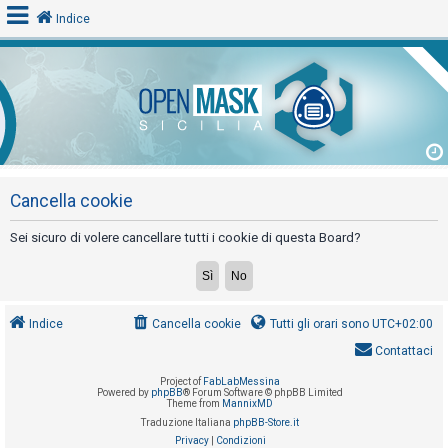
Indice
L
o
g
i
n
Cancella cookie
Sei sicuro di volere cancellare tutti i cookie di questa Board?
A
r
g
Indice
Cancella cookie
Tutti gli orari sono
UTC+02:00
o
Contattaci
m
Project of
FabLabMessina
e
Powered by
phpBB
® Forum Software © phpBB Limited
Theme from
MannixMD
n
Traduzione Italiana
phpBB-Store.it
t
Privacy
|
Condizioni