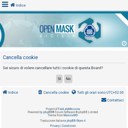
Indice
L
o
g
i
n
Cancella cookie
Sei sicuro di volere cancellare tutti i cookie di questa Board?
A
r
g
Indice
Cancella cookie
Tutti gli orari sono
UTC+02:00
o
Contattaci
m
Project of
FabLabMessina
e
Powered by
phpBB
® Forum Software © phpBB Limited
Theme from
MannixMD
n
Traduzione Italiana
phpBB-Store.it
t
Privacy
|
Condizioni