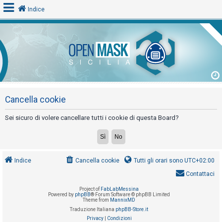
Indice
L
o
g
i
n
Cancella cookie
Sei sicuro di volere cancellare tutti i cookie di questa Board?
A
r
g
Indice
Cancella cookie
Tutti gli orari sono
UTC+02:00
o
Contattaci
m
Project of
FabLabMessina
e
Powered by
phpBB
® Forum Software © phpBB Limited
Theme from
MannixMD
n
Traduzione Italiana
phpBB-Store.it
t
Privacy
|
Condizioni