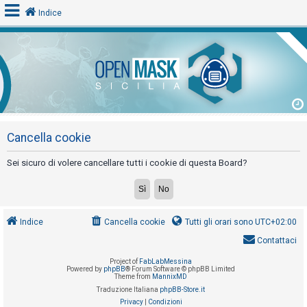
Indice
L
o
g
i
n
Cancella cookie
Sei sicuro di volere cancellare tutti i cookie di questa Board?
A
r
g
Indice
Cancella cookie
Tutti gli orari sono
UTC+02:00
o
Contattaci
m
Project of
FabLabMessina
e
Powered by
phpBB
® Forum Software © phpBB Limited
Theme from
MannixMD
n
Traduzione Italiana
phpBB-Store.it
t
Privacy
|
Condizioni