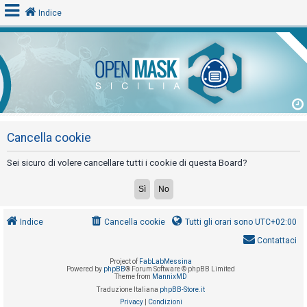
Indice
L
o
g
i
n
Cancella cookie
Sei sicuro di volere cancellare tutti i cookie di questa Board?
A
r
g
Indice
Cancella cookie
Tutti gli orari sono
UTC+02:00
o
Contattaci
m
Project of
FabLabMessina
e
Powered by
phpBB
® Forum Software © phpBB Limited
Theme from
MannixMD
n
Traduzione Italiana
phpBB-Store.it
t
Privacy
|
Condizioni