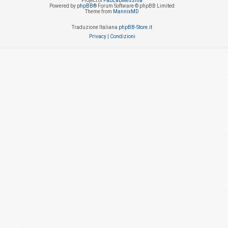
Project of
FabLabMessina
Powered by
phpBB
® Forum Software © phpBB Limited
Theme from
MannixMD
Traduzione Italiana
phpBB-Store.it
Privacy
|
Condizioni