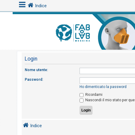
Indice
L
o
g
i
Login
n
Nome utente:
A
Password:
r
Ho dimenticato la password
g
Ricordami
Nascondi il mio stato per qu
o
m
e
n
Indice
t