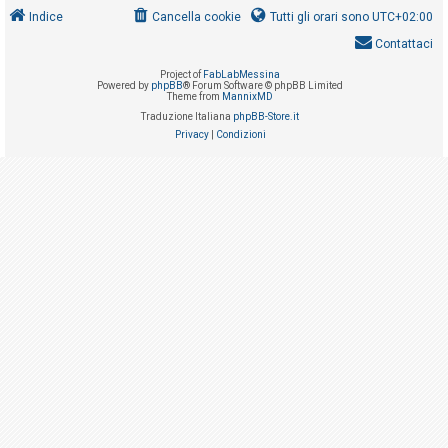
i
Indice
Cancella cookie
Tutti gli orari sono
UTC+02:00
s
Contattaci
e
Project of
FabLabMessina
n
Powered by
phpBB
® Forum Software © phpBB Limited
Theme from
MannixMD
z
Traduzione Italiana
phpBB-Store.it
a
Privacy
|
Condizioni
r
i
s
p
o
s
t
a
A
r
g