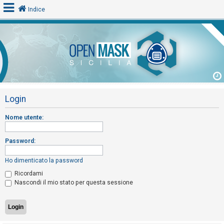
Indice
L
o
g
i
Login
n
Nome utente:
A
Password:
r
g
Ho dimenticato la password
o
Ricordami
m
Nascondi il mio stato per questa sessione
e
n
t