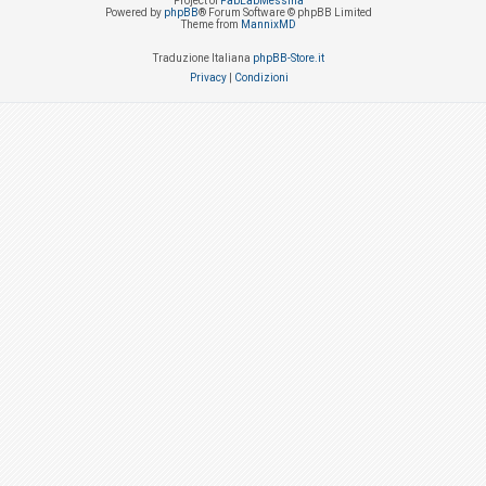
Project of
FabLabMessina
Powered by
phpBB
® Forum Software © phpBB Limited
Theme from
MannixMD
Traduzione Italiana
phpBB-Store.it
Privacy
|
Condizioni