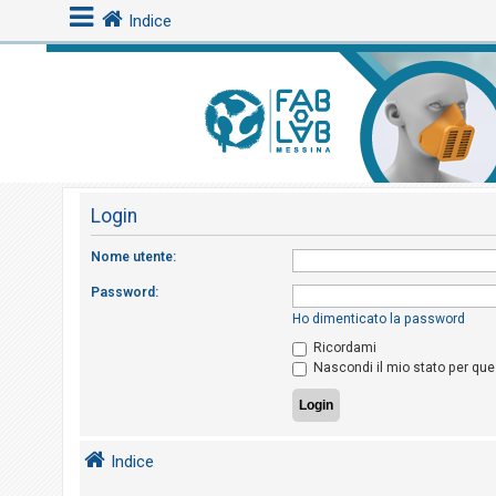
Indice
L
o
g
i
Login
n
Nome utente:
A
Password:
r
Ho dimenticato la password
g
Ricordami
Nascondi il mio stato per qu
o
m
e
n
Indice
t