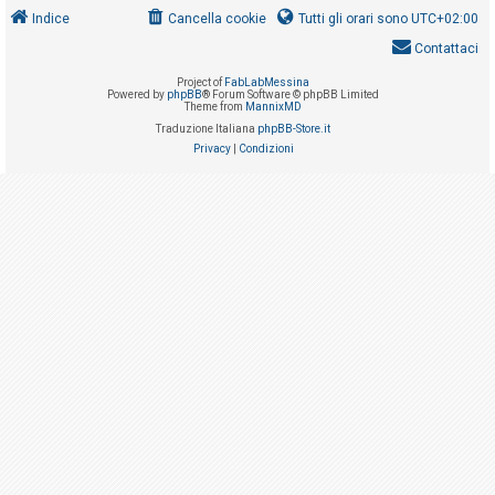
i
Indice
Cancella cookie
Tutti gli orari sono
UTC+02:00
s
Contattaci
e
Project of
FabLabMessina
n
Powered by
phpBB
® Forum Software © phpBB Limited
Theme from
MannixMD
z
Traduzione Italiana
phpBB-Store.it
a
Privacy
|
Condizioni
r
i
s
p
o
s
t
a
A
r
g