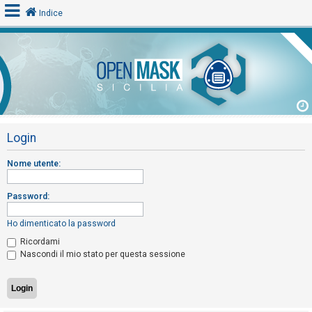
Indice
L
o
g
i
Login
n
Nome utente:
A
Password:
r
g
Ho dimenticato la password
o
Ricordami
m
Nascondi il mio stato per questa sessione
e
n
t