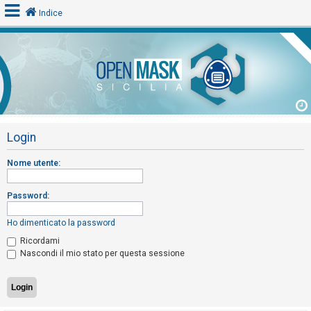
Indice
L
o
g
i
Login
n
Nome utente:
A
Password:
r
g
Ho dimenticato la password
o
Ricordami
m
Nascondi il mio stato per questa sessione
e
n
t