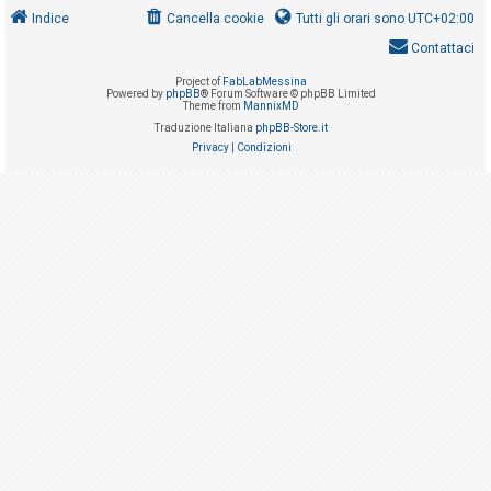
i
Indice
Cancella cookie
Tutti gli orari sono
UTC+02:00
s
Contattaci
e
Project of
FabLabMessina
n
Powered by
phpBB
® Forum Software © phpBB Limited
Theme from
MannixMD
z
Traduzione Italiana
phpBB-Store.it
a
Privacy
|
Condizioni
r
i
s
p
o
s
t
a
A
r
g