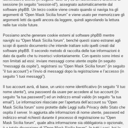
i
sessione (in seguito “session-id”), assegnato automaticamente dal
s
software phpBB. Un terzo cookie viene creato quando si naviga tra gli
argomenti di “Open Mask Sicilia forum” e viene usato per memorizzare gli
e
argomenti letti da quelli ancora da leggere, quindi agevolando la lettura
n
nelle tue visite future.
z
Possiamo anche generare cookie esterni al software phpBB mentre
a
navighi su “Open Mask Sicilia forum”, benché questi siano estranei agli
r
scopi di questo documento che intende trattare solo quelli creati dal
i
software phpBB. Il secondo metodo di raccolta delle tue informazioni è
dato da quello che tu inserisci volontariamente. Con questo sono intesi e
s
non limitati ad essi: inviare messaggi come utente ospite (in seguito
p
“messaggi da ospite”), registrarsi su “Open Mask Sicilia forum” (in seguito
o
“il tuo account”) e l’invio di messaggi dopo la registrazione e l’accesso (in
seguito “i tuoi messaggi”).
s
t
Il tuo account avrà, di base, un unico nome identificativo (in seguito “il tuo
a
nome utente”), una password da usare per accedere al tuo account (in
seguito “la tua password”) ed un indirizzo email valido (in seguito “la tua
email”). Le informazioni rilasciate per l’apertura dell’account su “Open
Mask Sicilia forum” sono protette dalle Leggi sulla Privacy dello Stato che
A
ospita il server. In aggiunta alle informazioni di nome utente, password ed
r
indirizzo email richiesti durante il processo di registrazione su “Open
Mask Sicilia forum”, quale altra informazione sia obbligatoria o opzionale,
g
è a totale discrezione di “Open Mask Sicilia forum”. In tutti i casi, hai la