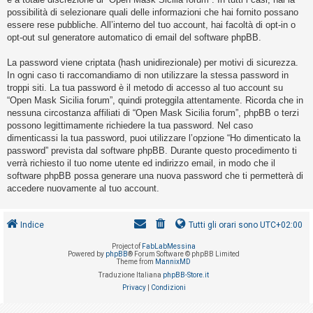
o
possibilità di selezionare quali delle informazioni che hai fornito possano
m
essere rese pubbliche. All’interno del tuo account, hai facoltà di opt-in o
opt-out sul generatore automatico di email del software phpBB.
e
n
La password viene criptata (hash unidirezionale) per motivi di sicurezza.
t
In ogni caso ti raccomandiamo di non utilizzare la stessa password in
troppi siti. La tua password è il metodo di accesso al tuo account su
i
“Open Mask Sicilia forum”, quindi proteggila attentamente. Ricorda che in
a
nessuna circostanza affiliati di “Open Mask Sicilia forum”, phpBB o terzi
t
possono legittimamente richiedere la tua password. Nel caso
dimenticassi la tua password, puoi utilizzare l’opzione “Ho dimenticato la
t
password” prevista dal software phpBB. Durante questo procedimento ti
i
verrà richiesto il tuo nome utente ed indirizzo email, in modo che il
v
software phpBB possa generare una nuova password che ti permetterà di
accedere nuovamente al tuo account.
i
Indice
Tutti gli orari sono
UTC+02:00
C
Project of
FabLabMessina
e
Powered by
phpBB
® Forum Software © phpBB Limited
Theme from
MannixMD
r
Traduzione Italiana
phpBB-Store.it
c
Privacy
|
Condizioni
a