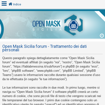
Indice
L
o
g
i
Open Mask Sicilia forum - Trattamento dei dati
n
personali
Questo paragrafo spiega dettagliatamente come “Open Mask Sicilia
A
forum” ed eventuali affiliati (in seguito “noi”, “nostro”, “Open Mask Sicilia
forum”, “https://fablabmessina.it/sub/forum”) e phpBB (in seguito “essi”,
r
“loro”, “phpBB software”, “www.phpbb.com”, “phpBB Limited”, “phpBB
g
Teams”) usano le informazioni raccolte durante qualsiasi sessione d’uso
o
da te effettuata (in seguito “le tue informazioni”).
m
Le tue informazioni sono raccolte in due modi. In primo luogo, mentre si
e
naviga su “Open Mask Sicilia forum” il software phpBB creerà un certo
n
numero di cookie, che sono piccoli file di testo che vengono scaricati nei
file temporanei del tuo browser. I primi due cookie contengono solo un
t
identificativo utente (in seguito “user-id”) ed un identificativo anonimo di