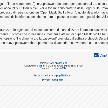
eguito “il tuo nome utente”), una password da usare per accedere al tuo account 
a dell’account su “Open Mask Sicilia forum” sono protette dalle Leggi sulla Priva
 processo di registrazione su “Open Mask Sicilia forum”, quale altra informazio
nare quali delle informazioni che hai fornito possano essere rese pubbliche. All’i
icurezza. In ogni caso ti raccomandiamo di non utilizzare la stessa password i
mente. Ricorda che in nessuna circostanza affiliati di “Open Mask Sicilia for
re l’opzione “Ho dimenticato la password” prevista dal software phpBB. Durant
 una nuova password che ti permetterà di accedere nuovamente al tuo accoun
Conta
Project of
FabLabMessina
Powered by
phpBB
® Forum Software © phpBB Limited
Theme from
MannixMD
Traduzione Italiana
phpBB-Store.it
Privacy
|
Condizioni