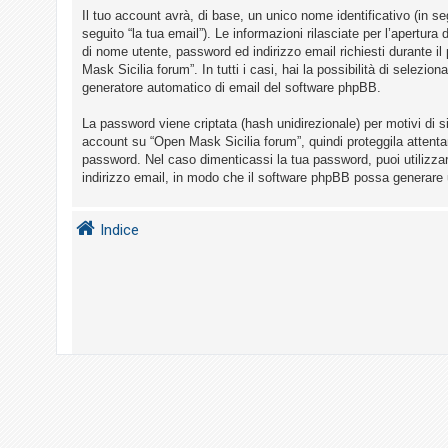
i
Il tuo account avrà, di base, un unico nome identificativo (in s
s
seguito “la tua email”). Le informazioni rilasciate per l’apertur
di nome utente, password ed indirizzo email richiesti durante il
e
Mask Sicilia forum”. In tutti i casi, hai la possibilità di selezio
n
generatore automatico di email del software phpBB.
z
La password viene criptata (hash unidirezionale) per motivi di s
a
account su “Open Mask Sicilia forum”, quindi proteggila attenta
r
password. Nel caso dimenticassi la tua password, puoi utilizza
i
indirizzo email, in modo che il software phpBB possa generare
s
p
Indice
o
s
t
a
A
r
g