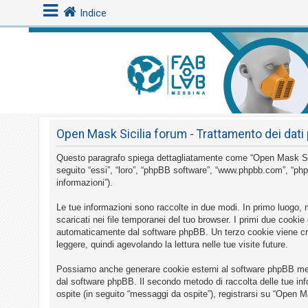
Indice
L
o
g
i
Open Mask Sicilia forum - Trattamento dei dati 
n
Questo paragrafo spiega dettagliatamente come “Open Mask Sicilia
seguito “essi”, “loro”, “phpBB software”, “www.phpbb.com”, “php
A
informazioni”).
r
Le tue informazioni sono raccolte in due modi. In primo luogo, 
g
scaricati nei file temporanei del tuo browser. I primi due cookie
o
automaticamente dal software phpBB. Un terzo cookie viene crea
leggere, quindi agevolando la lettura nelle tue visite future.
m
e
Possiamo anche generare cookie esterni al software phpBB mentr
n
dal software phpBB. Il secondo metodo di raccolta delle tue inf
ospite (in seguito “messaggi da ospite”), registrarsi su “Open Ma
t