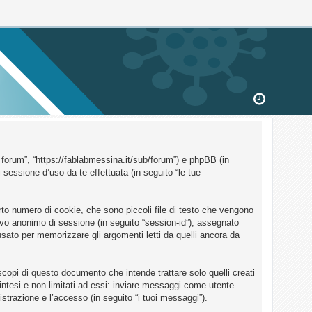
 forum”, “https://fablabmessina.it/sub/forum”) e phpBB (in
essione d’uso da te effettuata (in seguito “le tue
to numero di cookie, che sono piccoli file di testo che vengono
ativo anonimo di sessione (in seguito “session-id”), assegnato
ato per memorizzare gli argomenti letti da quelli ancora da
opi di questo documento che intende trattare solo quelli creati
intesi e non limitati ad essi: inviare messaggi come utente
istrazione e l’accesso (in seguito “i tuoi messaggi”).