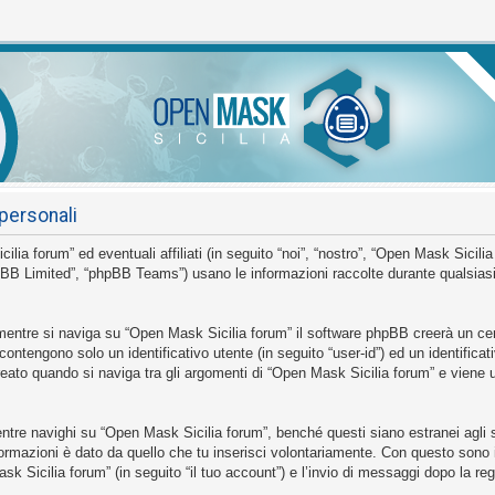
personali
 forum” ed eventuali affiliati (in seguito “noi”, “nostro”, “Open Mask Sicilia
BB Limited”, “phpBB Teams”) usano le informazioni raccolte durante qualsiasi s
mentre si naviga su “Open Mask Sicilia forum” il software phpBB creerà un cer
 contengono solo un identificativo utente (in seguito “user-id”) ed un identific
to quando si naviga tra gli argomenti di “Open Mask Sicilia forum” e viene us
e navighi su “Open Mask Sicilia forum”, benché questi siano estranei agli sc
ormazioni è dato da quello che tu inserisci volontariamente. Con questo sono 
sk Sicilia forum” (in seguito “il tuo account”) e l’invio di messaggi dopo la reg