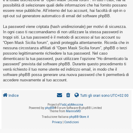
o
possibilità di selezionare quali delle informazioni che hai fornito possano
m
essere rese pubbliche. All’interno del tuo account, hai facoltà di opt-in o
opt-out sul generatore automatico di email del software phpBB.
e
n
La password viene criptata (hash unidirezionale) per motivi di sicurezza.
t
In ogni caso ti raccomandiamo di non utilizzare la stessa password in
troppi siti. La tua password è il metodo di accesso al tuo account su
i
“Open Mask Sicilia forum”, quindi proteggila attentamente. Ricorda che in
a
nessuna circostanza affiliati di “Open Mask Sicilia forum”, phpBB o terzi
t
possono legittimamente richiedere la tua password. Nel caso
dimenticassi la tua password, puoi utilizzare l’opzione “Ho dimenticato la
t
password” prevista dal software phpBB. Durante questo procedimento ti
i
verrà richiesto il tuo nome utente ed indirizzo email, in modo che il
v
software phpBB possa generare una nuova password che ti permetterà di
accedere nuovamente al tuo account.
i
Indice
Tutti gli orari sono
UTC+02:00
C
Project of
FabLabMessina
e
Powered by
phpBB
® Forum Software © phpBB Limited
Theme from
MannixMD
r
Traduzione Italiana
phpBB-Store.it
c
Privacy
|
Condizioni
a