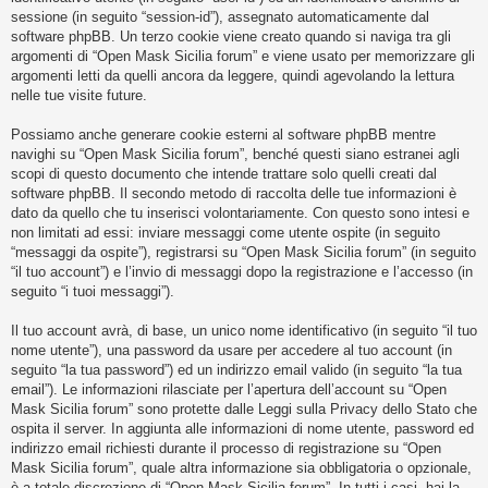
i
sessione (in seguito “session-id”), assegnato automaticamente dal
s
software phpBB. Un terzo cookie viene creato quando si naviga tra gli
argomenti di “Open Mask Sicilia forum” e viene usato per memorizzare gli
e
argomenti letti da quelli ancora da leggere, quindi agevolando la lettura
n
nelle tue visite future.
z
Possiamo anche generare cookie esterni al software phpBB mentre
a
navighi su “Open Mask Sicilia forum”, benché questi siano estranei agli
r
scopi di questo documento che intende trattare solo quelli creati dal
i
software phpBB. Il secondo metodo di raccolta delle tue informazioni è
dato da quello che tu inserisci volontariamente. Con questo sono intesi e
s
non limitati ad essi: inviare messaggi come utente ospite (in seguito
p
“messaggi da ospite”), registrarsi su “Open Mask Sicilia forum” (in seguito
o
“il tuo account”) e l’invio di messaggi dopo la registrazione e l’accesso (in
seguito “i tuoi messaggi”).
s
t
Il tuo account avrà, di base, un unico nome identificativo (in seguito “il tuo
a
nome utente”), una password da usare per accedere al tuo account (in
seguito “la tua password”) ed un indirizzo email valido (in seguito “la tua
email”). Le informazioni rilasciate per l’apertura dell’account su “Open
Mask Sicilia forum” sono protette dalle Leggi sulla Privacy dello Stato che
A
ospita il server. In aggiunta alle informazioni di nome utente, password ed
r
indirizzo email richiesti durante il processo di registrazione su “Open
Mask Sicilia forum”, quale altra informazione sia obbligatoria o opzionale,
g
è a totale discrezione di “Open Mask Sicilia forum”. In tutti i casi, hai la