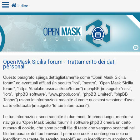
Indice
L
o
g
i
Open Mask Sicilia forum - Trattamento dei dati
n
personali
Questo paragrafo spiega dettagliatamente come “Open Mask Sicilia
A
forum” ed eventuali affiliati (in seguito “noi”, “nostro”, “Open Mask Sicilia
forum”, “https://fablabmessina.it/sub/forum”) e phpBB (in seguito “essi”,
r
“loro”, “phpBB software”, “www.phpbb.com”, “phpBB Limited”, “phpBB
g
Teams”) usano le informazioni raccolte durante qualsiasi sessione d’uso
o
da te effettuata (in seguito “le tue informazioni”).
m
Le tue informazioni sono raccolte in due modi. In primo luogo, mentre si
e
naviga su “Open Mask Sicilia forum” il software phpBB creerà un certo
n
numero di cookie, che sono piccoli file di testo che vengono scaricati nei
file temporanei del tuo browser. I primi due cookie contengono solo un
t
identificativo utente (in seguito “user-id”) ed un identificativo anonimo di