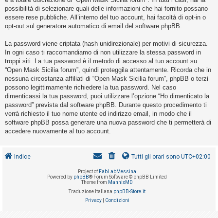
o
possibilità di selezionare quali delle informazioni che hai fornito possano
m
essere rese pubbliche. All’interno del tuo account, hai facoltà di opt-in o
opt-out sul generatore automatico di email del software phpBB.
e
n
La password viene criptata (hash unidirezionale) per motivi di sicurezza.
t
In ogni caso ti raccomandiamo di non utilizzare la stessa password in
troppi siti. La tua password è il metodo di accesso al tuo account su
i
“Open Mask Sicilia forum”, quindi proteggila attentamente. Ricorda che in
a
nessuna circostanza affiliati di “Open Mask Sicilia forum”, phpBB o terzi
t
possono legittimamente richiedere la tua password. Nel caso
dimenticassi la tua password, puoi utilizzare l’opzione “Ho dimenticato la
t
password” prevista dal software phpBB. Durante questo procedimento ti
i
verrà richiesto il tuo nome utente ed indirizzo email, in modo che il
v
software phpBB possa generare una nuova password che ti permetterà di
accedere nuovamente al tuo account.
i
Indice
Tutti gli orari sono
UTC+02:00
C
Project of
FabLabMessina
e
Powered by
phpBB
® Forum Software © phpBB Limited
Theme from
MannixMD
r
Traduzione Italiana
phpBB-Store.it
c
Privacy
|
Condizioni
a