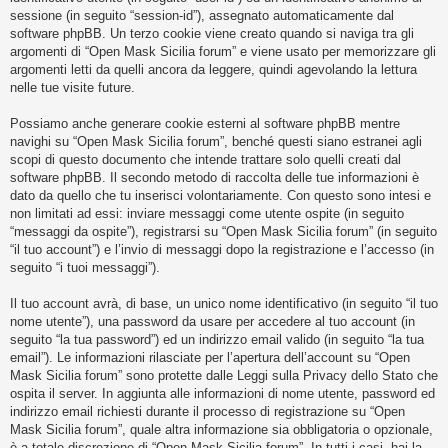
i
sessione (in seguito “session-id”), assegnato automaticamente dal
s
software phpBB. Un terzo cookie viene creato quando si naviga tra gli
argomenti di “Open Mask Sicilia forum” e viene usato per memorizzare gli
e
argomenti letti da quelli ancora da leggere, quindi agevolando la lettura
n
nelle tue visite future.
z
Possiamo anche generare cookie esterni al software phpBB mentre
a
navighi su “Open Mask Sicilia forum”, benché questi siano estranei agli
r
scopi di questo documento che intende trattare solo quelli creati dal
i
software phpBB. Il secondo metodo di raccolta delle tue informazioni è
dato da quello che tu inserisci volontariamente. Con questo sono intesi e
s
non limitati ad essi: inviare messaggi come utente ospite (in seguito
p
“messaggi da ospite”), registrarsi su “Open Mask Sicilia forum” (in seguito
o
“il tuo account”) e l’invio di messaggi dopo la registrazione e l’accesso (in
seguito “i tuoi messaggi”).
s
t
Il tuo account avrà, di base, un unico nome identificativo (in seguito “il tuo
a
nome utente”), una password da usare per accedere al tuo account (in
seguito “la tua password”) ed un indirizzo email valido (in seguito “la tua
email”). Le informazioni rilasciate per l’apertura dell’account su “Open
Mask Sicilia forum” sono protette dalle Leggi sulla Privacy dello Stato che
A
ospita il server. In aggiunta alle informazioni di nome utente, password ed
r
indirizzo email richiesti durante il processo di registrazione su “Open
Mask Sicilia forum”, quale altra informazione sia obbligatoria o opzionale,
g
è a totale discrezione di “Open Mask Sicilia forum”. In tutti i casi, hai la