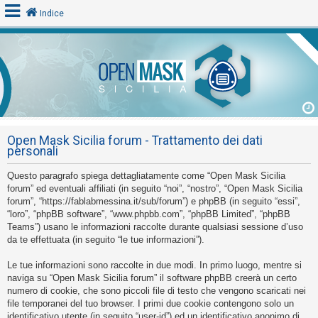
Indice
L
o
g
i
Open Mask Sicilia forum - Trattamento dei dati
n
personali
Questo paragrafo spiega dettagliatamente come “Open Mask Sicilia
A
forum” ed eventuali affiliati (in seguito “noi”, “nostro”, “Open Mask Sicilia
forum”, “https://fablabmessina.it/sub/forum”) e phpBB (in seguito “essi”,
r
“loro”, “phpBB software”, “www.phpbb.com”, “phpBB Limited”, “phpBB
g
Teams”) usano le informazioni raccolte durante qualsiasi sessione d’uso
o
da te effettuata (in seguito “le tue informazioni”).
m
Le tue informazioni sono raccolte in due modi. In primo luogo, mentre si
e
naviga su “Open Mask Sicilia forum” il software phpBB creerà un certo
n
numero di cookie, che sono piccoli file di testo che vengono scaricati nei
file temporanei del tuo browser. I primi due cookie contengono solo un
t
identificativo utente (in seguito “user-id”) ed un identificativo anonimo di