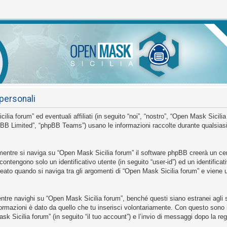
personali
 forum” ed eventuali affiliati (in seguito “noi”, “nostro”, “Open Mask Sicilia
BB Limited”, “phpBB Teams”) usano le informazioni raccolte durante qualsiasi s
mentre si naviga su “Open Mask Sicilia forum” il software phpBB creerà un cer
 contengono solo un identificativo utente (in seguito “user-id”) ed un identific
to quando si naviga tra gli argomenti di “Open Mask Sicilia forum” e viene us
e navighi su “Open Mask Sicilia forum”, benché questi siano estranei agli sc
ormazioni è dato da quello che tu inserisci volontariamente. Con questo sono 
sk Sicilia forum” (in seguito “il tuo account”) e l’invio di messaggi dopo la reg