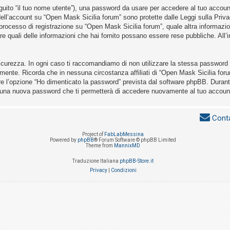
eguito “il tuo nome utente”), una password da usare per accedere al tuo account 
a dell’account su “Open Mask Sicilia forum” sono protette dalle Leggi sulla Priva
 processo di registrazione su “Open Mask Sicilia forum”, quale altra informazio
nare quali delle informazioni che hai fornito possano essere rese pubbliche. All’i
icurezza. In ogni caso ti raccomandiamo di non utilizzare la stessa password i
mente. Ricorda che in nessuna circostanza affiliati di “Open Mask Sicilia for
re l’opzione “Ho dimenticato la password” prevista dal software phpBB. Durant
 una nuova password che ti permetterà di accedere nuovamente al tuo accoun
Conta
Project of
FabLabMessina
Powered by
phpBB
® Forum Software © phpBB Limited
Theme from
MannixMD
Traduzione Italiana
phpBB-Store.it
Privacy
|
Condizioni