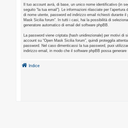
i
Il tuo account avrà, di base, un unico nome identificativo (in s
s
seguito “la tua email”). Le informazioni rilasciate per l’apertur
di nome utente, password ed indirizzo email richiesti durante il
e
Mask Sicilia forum”. In tutti i casi, hai la possibilità di selezio
n
generatore automatico di email del software phpBB.
z
La password viene criptata (hash unidirezionale) per motivi di s
a
account su “Open Mask Sicilia forum”, quindi proteggila attenta
r
password. Nel caso dimenticassi la tua password, puoi utilizza
i
indirizzo email, in modo che il software phpBB possa generare
s
p
Indice
o
s
t
a
A
r
g