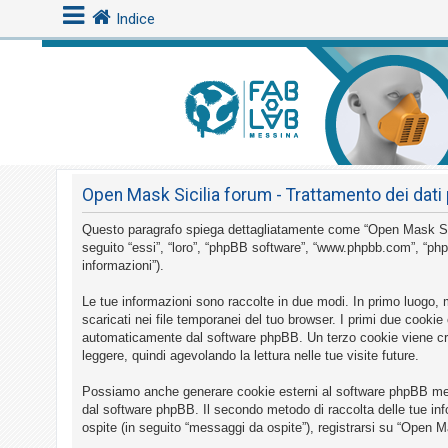
Indice
L
o
g
i
Open Mask Sicilia forum - Trattamento dei dati 
n
Questo paragrafo spiega dettagliatamente come “Open Mask Sicilia
seguito “essi”, “loro”, “phpBB software”, “www.phpbb.com”, “php
A
informazioni”).
r
Le tue informazioni sono raccolte in due modi. In primo luogo, 
g
scaricati nei file temporanei del tuo browser. I primi due cookie
o
automaticamente dal software phpBB. Un terzo cookie viene crea
leggere, quindi agevolando la lettura nelle tue visite future.
m
e
Possiamo anche generare cookie esterni al software phpBB mentr
n
dal software phpBB. Il secondo metodo di raccolta delle tue inf
ospite (in seguito “messaggi da ospite”), registrarsi su “Open Ma
t