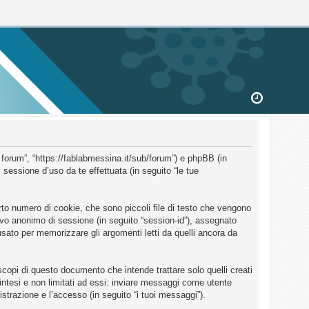
 forum”, “https://fablabmessina.it/sub/forum”) e phpBB (in
essione d’uso da te effettuata (in seguito “le tue
to numero di cookie, che sono piccoli file di testo che vengono
ativo anonimo di sessione (in seguito “session-id”), assegnato
ato per memorizzare gli argomenti letti da quelli ancora da
opi di questo documento che intende trattare solo quelli creati
intesi e non limitati ad essi: inviare messaggi come utente
istrazione e l’accesso (in seguito “i tuoi messaggi”).