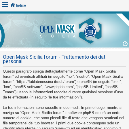
Indice
L
o
g
i
Open Mask Sicilia forum - Trattamento dei dati
n
personali
Questo paragrafo spiega dettagliatamente come “Open Mask Sicilia
A
forum” ed eventuali affiliati (in seguito “noi”, “nostro”, “Open Mask Sicilia
forum”, “https://fablabmessina.it/sub/forum”) e phpBB (in seguito “essi”,
r
“loro”, “phpBB software”, “www.phpbb.com”, “phpBB Limited”, “phpBB
g
Teams”) usano le informazioni raccolte durante qualsiasi sessione d’uso
o
da te effettuata (in seguito “le tue informazioni”).
m
Le tue informazioni sono raccolte in due modi. In primo luogo, mentre si
e
naviga su “Open Mask Sicilia forum” il software phpBB creerà un certo
n
numero di cookie, che sono piccoli file di testo che vengono scaricati nei
file temporanei del tuo browser. I primi due cookie contengono solo un
t
identificativo utente (in seguito “user-id”) ed un identificativo anonimo di