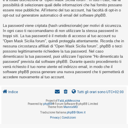
o
possibilità di selezionare quali delle informazioni che hai fornito possano
m
essere rese pubbliche. All’interno del tuo account, hai facoltà di opt-in o
opt-out sul generatore automatico di email del software phpBB.
e
n
La password viene criptata (hash unidirezionale) per motivi di sicurezza.
t
In ogni caso ti raccomandiamo di non utilizzare la stessa password in
troppi siti. La tua password è il metodo di accesso al tuo account su
i
“Open Mask Sicilia forum”, quindi proteggila attentamente. Ricorda che in
a
nessuna circostanza affiliati di “Open Mask Sicilia forum”, phpBB o terzi
t
possono legittimamente richiedere la tua password. Nel caso
dimenticassi la tua password, puoi utilizzare l’opzione “Ho dimenticato la
t
password” prevista dal software phpBB. Durante questo procedimento ti
i
verrà richiesto il tuo nome utente ed indirizzo email, in modo che il
v
software phpBB possa generare una nuova password che ti permetterà di
accedere nuovamente al tuo account.
i
Indice
Tutti gli orari sono
UTC+02:00
C
Project of
FabLabMessina
e
Powered by
phpBB
® Forum Software © phpBB Limited
Theme from
MannixMD
r
Traduzione Italiana
phpBB-Store.it
c
Privacy
|
Condizioni
a