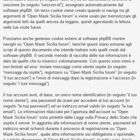
i
sessione (in seguito “session-id”), assegnato automaticamente dal
s
software phpBB. Un terzo cookie viene creato quando si naviga tra gli
argomenti di “Open Mask Sicilia forum” e viene usato per memorizzare gli
e
argomenti letti da quelli ancora da leggere, quindi agevolando la lettura
n
nelle tue visite future.
z
Possiamo anche generare cookie esterni al software phpBB mentre
a
navighi su “Open Mask Sicilia forum”, benché questi siano estranei agli
r
scopi di questo documento che intende trattare solo quelli creati dal
i
software phpBB. Il secondo metodo di raccolta delle tue informazioni è
dato da quello che tu inserisci volontariamente. Con questo sono intesi e
s
non limitati ad essi: inviare messaggi come utente ospite (in seguito
p
“messaggi da ospite”), registrarsi su “Open Mask Sicilia forum” (in seguito
o
“il tuo account”) e l’invio di messaggi dopo la registrazione e l’accesso (in
seguito “i tuoi messaggi”).
s
t
Il tuo account avrà, di base, un unico nome identificativo (in seguito “il tuo
a
nome utente”), una password da usare per accedere al tuo account (in
seguito “la tua password”) ed un indirizzo email valido (in seguito “la tua
email”). Le informazioni rilasciate per l’apertura dell’account su “Open
Mask Sicilia forum” sono protette dalle Leggi sulla Privacy dello Stato che
A
ospita il server. In aggiunta alle informazioni di nome utente, password ed
r
indirizzo email richiesti durante il processo di registrazione su “Open
Mask Sicilia forum”, quale altra informazione sia obbligatoria o opzionale,
g
è a totale discrezione di “Open Mask Sicilia forum”. In tutti i casi, hai la