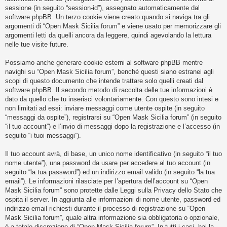
i
sessione (in seguito “session-id”), assegnato automaticamente dal
s
software phpBB. Un terzo cookie viene creato quando si naviga tra gli
argomenti di “Open Mask Sicilia forum” e viene usato per memorizzare gli
e
argomenti letti da quelli ancora da leggere, quindi agevolando la lettura
n
nelle tue visite future.
z
Possiamo anche generare cookie esterni al software phpBB mentre
a
navighi su “Open Mask Sicilia forum”, benché questi siano estranei agli
r
scopi di questo documento che intende trattare solo quelli creati dal
i
software phpBB. Il secondo metodo di raccolta delle tue informazioni è
dato da quello che tu inserisci volontariamente. Con questo sono intesi e
s
non limitati ad essi: inviare messaggi come utente ospite (in seguito
p
“messaggi da ospite”), registrarsi su “Open Mask Sicilia forum” (in seguito
o
“il tuo account”) e l’invio di messaggi dopo la registrazione e l’accesso (in
seguito “i tuoi messaggi”).
s
t
Il tuo account avrà, di base, un unico nome identificativo (in seguito “il tuo
a
nome utente”), una password da usare per accedere al tuo account (in
seguito “la tua password”) ed un indirizzo email valido (in seguito “la tua
email”). Le informazioni rilasciate per l’apertura dell’account su “Open
Mask Sicilia forum” sono protette dalle Leggi sulla Privacy dello Stato che
A
ospita il server. In aggiunta alle informazioni di nome utente, password ed
r
indirizzo email richiesti durante il processo di registrazione su “Open
Mask Sicilia forum”, quale altra informazione sia obbligatoria o opzionale,
g
è a totale discrezione di “Open Mask Sicilia forum”. In tutti i casi, hai la