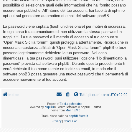
o
possibilità di selezionare quali delle informazioni che hai fornito possano
m
essere rese pubbliche. All’interno del tuo account, hai facoltà di opt-in o
opt-out sul generatore automatico di email del software phpBB.
e
n
La password viene criptata (hash unidirezionale) per motivi di sicurezza.
t
In ogni caso ti raccomandiamo di non utilizzare la stessa password in
troppi siti. La tua password è il metodo di accesso al tuo account su
i
“Open Mask Sicilia forum”, quindi proteggila attentamente. Ricorda che in
a
nessuna circostanza affiliati di “Open Mask Sicilia forum”, phpBB o terzi
t
possono legittimamente richiedere la tua password. Nel caso
dimenticassi la tua password, puoi utilizzare l’opzione “Ho dimenticato la
t
password” prevista dal software phpBB. Durante questo procedimento ti
i
verrà richiesto il tuo nome utente ed indirizzo email, in modo che il
v
software phpBB possa generare una nuova password che ti permetterà di
accedere nuovamente al tuo account.
i
Indice
Tutti gli orari sono
UTC+02:00
C
Project of
FabLabMessina
e
Powered by
phpBB
® Forum Software © phpBB Limited
Theme from
MannixMD
r
Traduzione Italiana
phpBB-Store.it
c
Privacy
|
Condizioni
a