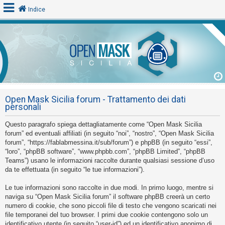
Indice
L
o
g
i
Open Mask Sicilia forum - Trattamento dei dati
n
personali
Questo paragrafo spiega dettagliatamente come “Open Mask Sicilia
A
forum” ed eventuali affiliati (in seguito “noi”, “nostro”, “Open Mask Sicilia
forum”, “https://fablabmessina.it/sub/forum”) e phpBB (in seguito “essi”,
r
“loro”, “phpBB software”, “www.phpbb.com”, “phpBB Limited”, “phpBB
g
Teams”) usano le informazioni raccolte durante qualsiasi sessione d’uso
o
da te effettuata (in seguito “le tue informazioni”).
m
Le tue informazioni sono raccolte in due modi. In primo luogo, mentre si
e
naviga su “Open Mask Sicilia forum” il software phpBB creerà un certo
n
numero di cookie, che sono piccoli file di testo che vengono scaricati nei
file temporanei del tuo browser. I primi due cookie contengono solo un
t
identificativo utente (in seguito “user-id”) ed un identificativo anonimo di