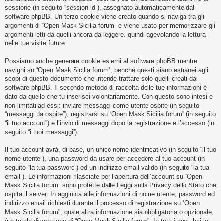
i
sessione (in seguito “session-id”), assegnato automaticamente dal
s
software phpBB. Un terzo cookie viene creato quando si naviga tra gli
argomenti di “Open Mask Sicilia forum” e viene usato per memorizzare gli
e
argomenti letti da quelli ancora da leggere, quindi agevolando la lettura
n
nelle tue visite future.
z
Possiamo anche generare cookie esterni al software phpBB mentre
a
navighi su “Open Mask Sicilia forum”, benché questi siano estranei agli
r
scopi di questo documento che intende trattare solo quelli creati dal
i
software phpBB. Il secondo metodo di raccolta delle tue informazioni è
dato da quello che tu inserisci volontariamente. Con questo sono intesi e
s
non limitati ad essi: inviare messaggi come utente ospite (in seguito
p
“messaggi da ospite”), registrarsi su “Open Mask Sicilia forum” (in seguito
o
“il tuo account”) e l’invio di messaggi dopo la registrazione e l’accesso (in
seguito “i tuoi messaggi”).
s
t
Il tuo account avrà, di base, un unico nome identificativo (in seguito “il tuo
a
nome utente”), una password da usare per accedere al tuo account (in
seguito “la tua password”) ed un indirizzo email valido (in seguito “la tua
email”). Le informazioni rilasciate per l’apertura dell’account su “Open
Mask Sicilia forum” sono protette dalle Leggi sulla Privacy dello Stato che
A
ospita il server. In aggiunta alle informazioni di nome utente, password ed
r
indirizzo email richiesti durante il processo di registrazione su “Open
Mask Sicilia forum”, quale altra informazione sia obbligatoria o opzionale,
g
è a totale discrezione di “Open Mask Sicilia forum”. In tutti i casi, hai la