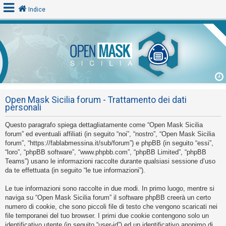
Indice
L
o
g
i
Open Mask Sicilia forum - Trattamento dei dati
n
personali
Questo paragrafo spiega dettagliatamente come “Open Mask Sicilia
A
forum” ed eventuali affiliati (in seguito “noi”, “nostro”, “Open Mask Sicilia
forum”, “https://fablabmessina.it/sub/forum”) e phpBB (in seguito “essi”,
r
“loro”, “phpBB software”, “www.phpbb.com”, “phpBB Limited”, “phpBB
g
Teams”) usano le informazioni raccolte durante qualsiasi sessione d’uso
o
da te effettuata (in seguito “le tue informazioni”).
m
Le tue informazioni sono raccolte in due modi. In primo luogo, mentre si
e
naviga su “Open Mask Sicilia forum” il software phpBB creerà un certo
n
numero di cookie, che sono piccoli file di testo che vengono scaricati nei
file temporanei del tuo browser. I primi due cookie contengono solo un
t
identificativo utente (in seguito “user-id”) ed un identificativo anonimo di