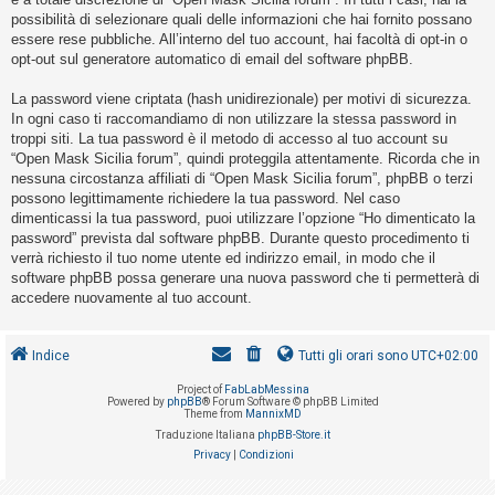
o
possibilità di selezionare quali delle informazioni che hai fornito possano
m
essere rese pubbliche. All’interno del tuo account, hai facoltà di opt-in o
opt-out sul generatore automatico di email del software phpBB.
e
n
La password viene criptata (hash unidirezionale) per motivi di sicurezza.
t
In ogni caso ti raccomandiamo di non utilizzare la stessa password in
troppi siti. La tua password è il metodo di accesso al tuo account su
i
“Open Mask Sicilia forum”, quindi proteggila attentamente. Ricorda che in
a
nessuna circostanza affiliati di “Open Mask Sicilia forum”, phpBB o terzi
t
possono legittimamente richiedere la tua password. Nel caso
dimenticassi la tua password, puoi utilizzare l’opzione “Ho dimenticato la
t
password” prevista dal software phpBB. Durante questo procedimento ti
i
verrà richiesto il tuo nome utente ed indirizzo email, in modo che il
v
software phpBB possa generare una nuova password che ti permetterà di
accedere nuovamente al tuo account.
i
Indice
Tutti gli orari sono
UTC+02:00
C
Project of
FabLabMessina
e
Powered by
phpBB
® Forum Software © phpBB Limited
Theme from
MannixMD
r
Traduzione Italiana
phpBB-Store.it
c
Privacy
|
Condizioni
a