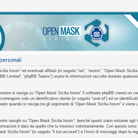
personali
 forum” ed eventuali affiliati (in seguito “noi”, “nostro”, “Open Mask Sicilia
BB Limited”, “phpBB Teams”) usano le informazioni raccolte durante qualsiasi s
mentre si naviga su “Open Mask Sicilia forum” il software phpBB creerà un cer
 contengono solo un identificativo utente (in seguito “user-id”) ed un identific
to quando si naviga tra gli argomenti di “Open Mask Sicilia forum” e viene us
e navighi su “Open Mask Sicilia forum”, benché questi siano estranei agli sc
ormazioni è dato da quello che tu inserisci volontariamente. Con questo sono 
sk Sicilia forum” (in seguito “il tuo account”) e l’invio di messaggi dopo la reg