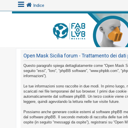
Indice
L
o
g
i
Open Mask Sicilia forum - Trattamento dei dati 
n
Questo paragrafo spiega dettagliatamente come “Open Mask Sicilia
seguito “essi”, “loro”, “phpBB software”, “www.phpbb.com”, “php
A
informazioni”).
r
Le tue informazioni sono raccolte in due modi. In primo luogo, 
g
scaricati nei file temporanei del tuo browser. I primi due cookie
o
automaticamente dal software phpBB. Un terzo cookie viene crea
leggere, quindi agevolando la lettura nelle tue visite future.
m
e
Possiamo anche generare cookie esterni al software phpBB mentr
n
dal software phpBB. Il secondo metodo di raccolta delle tue inf
ospite (in seguito “messaggi da ospite”), registrarsi su “Open Ma
t