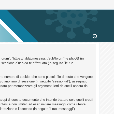
 forum”, “https://fablabmessina.it/sub/forum”) e phpBB (in
essione d’uso da te effettuata (in seguito “le tue
to numero di cookie, che sono piccoli file di testo che vengono
ativo anonimo di sessione (in seguito “session-id”), assegnato
ato per memorizzare gli argomenti letti da quelli ancora da
opi di questo documento che intende trattare solo quelli creati
intesi e non limitati ad essi: inviare messaggi come utente
istrazione e l’accesso (in seguito “i tuoi messaggi”).