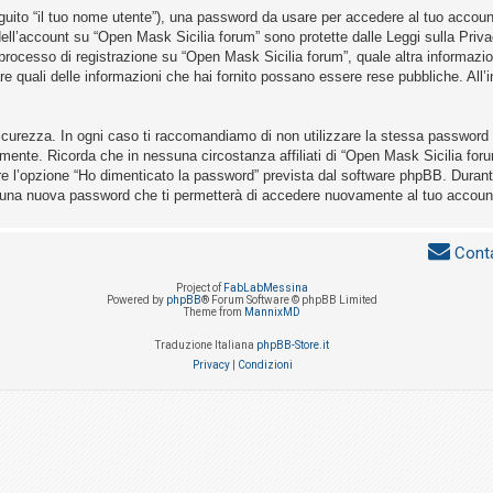
eguito “il tuo nome utente”), una password da usare per accedere al tuo account 
a dell’account su “Open Mask Sicilia forum” sono protette dalle Leggi sulla Priva
 processo di registrazione su “Open Mask Sicilia forum”, quale altra informazio
nare quali delle informazioni che hai fornito possano essere rese pubbliche. All’i
icurezza. In ogni caso ti raccomandiamo di non utilizzare la stessa password i
mente. Ricorda che in nessuna circostanza affiliati di “Open Mask Sicilia for
re l’opzione “Ho dimenticato la password” prevista dal software phpBB. Durant
 una nuova password che ti permetterà di accedere nuovamente al tuo accoun
Conta
Project of
FabLabMessina
Powered by
phpBB
® Forum Software © phpBB Limited
Theme from
MannixMD
Traduzione Italiana
phpBB-Store.it
Privacy
|
Condizioni