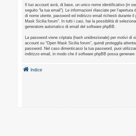
i
Il tuo account avrà, di base, un unico nome identificativo (in s
s
seguito “la tua email”). Le informazioni rilasciate per l’apertur
di nome utente, password ed indirizzo email richiesti durante il
e
Mask Sicilia forum”. In tutti i casi, hai la possibilità di selezio
n
generatore automatico di email del software phpBB.
z
La password viene criptata (hash unidirezionale) per motivi di s
a
account su “Open Mask Sicilia forum”, quindi proteggila attenta
r
password. Nel caso dimenticassi la tua password, puoi utilizza
i
indirizzo email, in modo che il software phpBB possa generare
s
p
Indice
o
s
t
a
A
r
g