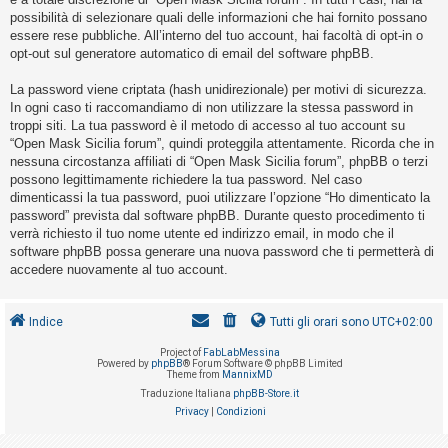
o
possibilità di selezionare quali delle informazioni che hai fornito possano
m
essere rese pubbliche. All’interno del tuo account, hai facoltà di opt-in o
opt-out sul generatore automatico di email del software phpBB.
e
n
La password viene criptata (hash unidirezionale) per motivi di sicurezza.
t
In ogni caso ti raccomandiamo di non utilizzare la stessa password in
troppi siti. La tua password è il metodo di accesso al tuo account su
i
“Open Mask Sicilia forum”, quindi proteggila attentamente. Ricorda che in
a
nessuna circostanza affiliati di “Open Mask Sicilia forum”, phpBB o terzi
t
possono legittimamente richiedere la tua password. Nel caso
dimenticassi la tua password, puoi utilizzare l’opzione “Ho dimenticato la
t
password” prevista dal software phpBB. Durante questo procedimento ti
i
verrà richiesto il tuo nome utente ed indirizzo email, in modo che il
v
software phpBB possa generare una nuova password che ti permetterà di
accedere nuovamente al tuo account.
i
Indice
Tutti gli orari sono
UTC+02:00
C
Project of
FabLabMessina
e
Powered by
phpBB
® Forum Software © phpBB Limited
Theme from
MannixMD
r
Traduzione Italiana
phpBB-Store.it
c
Privacy
|
Condizioni
a