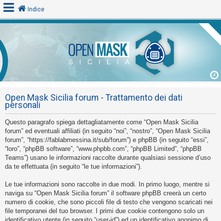
Indice
L
o
g
i
Open Mask Sicilia forum - Trattamento dei dati
n
personali
Questo paragrafo spiega dettagliatamente come “Open Mask Sicilia
A
forum” ed eventuali affiliati (in seguito “noi”, “nostro”, “Open Mask Sicilia
forum”, “https://fablabmessina.it/sub/forum”) e phpBB (in seguito “essi”,
r
“loro”, “phpBB software”, “www.phpbb.com”, “phpBB Limited”, “phpBB
g
Teams”) usano le informazioni raccolte durante qualsiasi sessione d’uso
o
da te effettuata (in seguito “le tue informazioni”).
m
Le tue informazioni sono raccolte in due modi. In primo luogo, mentre si
e
naviga su “Open Mask Sicilia forum” il software phpBB creerà un certo
n
numero di cookie, che sono piccoli file di testo che vengono scaricati nei
file temporanei del tuo browser. I primi due cookie contengono solo un
t
identificativo utente (in seguito “user-id”) ed un identificativo anonimo di