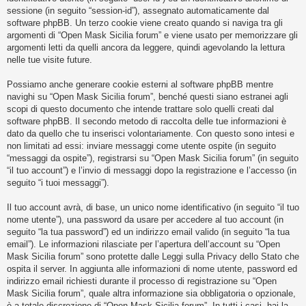
i
sessione (in seguito “session-id”), assegnato automaticamente dal
s
software phpBB. Un terzo cookie viene creato quando si naviga tra gli
argomenti di “Open Mask Sicilia forum” e viene usato per memorizzare gli
e
argomenti letti da quelli ancora da leggere, quindi agevolando la lettura
n
nelle tue visite future.
z
Possiamo anche generare cookie esterni al software phpBB mentre
a
navighi su “Open Mask Sicilia forum”, benché questi siano estranei agli
r
scopi di questo documento che intende trattare solo quelli creati dal
i
software phpBB. Il secondo metodo di raccolta delle tue informazioni è
dato da quello che tu inserisci volontariamente. Con questo sono intesi e
s
non limitati ad essi: inviare messaggi come utente ospite (in seguito
p
“messaggi da ospite”), registrarsi su “Open Mask Sicilia forum” (in seguito
o
“il tuo account”) e l’invio di messaggi dopo la registrazione e l’accesso (in
seguito “i tuoi messaggi”).
s
t
Il tuo account avrà, di base, un unico nome identificativo (in seguito “il tuo
a
nome utente”), una password da usare per accedere al tuo account (in
seguito “la tua password”) ed un indirizzo email valido (in seguito “la tua
email”). Le informazioni rilasciate per l’apertura dell’account su “Open
Mask Sicilia forum” sono protette dalle Leggi sulla Privacy dello Stato che
A
ospita il server. In aggiunta alle informazioni di nome utente, password ed
r
indirizzo email richiesti durante il processo di registrazione su “Open
Mask Sicilia forum”, quale altra informazione sia obbligatoria o opzionale,
g
è a totale discrezione di “Open Mask Sicilia forum”. In tutti i casi, hai la