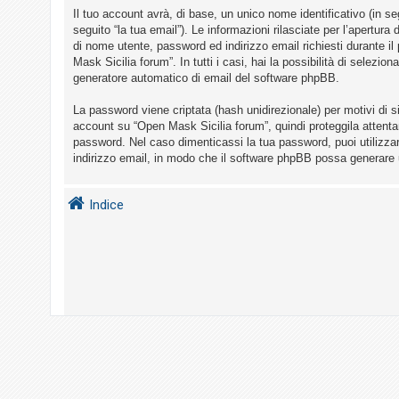
i
Il tuo account avrà, di base, un unico nome identificativo (in s
s
seguito “la tua email”). Le informazioni rilasciate per l’apertur
di nome utente, password ed indirizzo email richiesti durante il
e
Mask Sicilia forum”. In tutti i casi, hai la possibilità di selezio
n
generatore automatico di email del software phpBB.
z
La password viene criptata (hash unidirezionale) per motivi di s
a
account su “Open Mask Sicilia forum”, quindi proteggila attenta
r
password. Nel caso dimenticassi la tua password, puoi utilizza
i
indirizzo email, in modo che il software phpBB possa generare
s
p
Indice
o
s
t
a
A
r
g