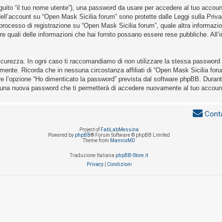
eguito “il tuo nome utente”), una password da usare per accedere al tuo account 
a dell’account su “Open Mask Sicilia forum” sono protette dalle Leggi sulla Priva
 processo di registrazione su “Open Mask Sicilia forum”, quale altra informazio
nare quali delle informazioni che hai fornito possano essere rese pubbliche. All’i
icurezza. In ogni caso ti raccomandiamo di non utilizzare la stessa password i
mente. Ricorda che in nessuna circostanza affiliati di “Open Mask Sicilia for
re l’opzione “Ho dimenticato la password” prevista dal software phpBB. Durant
 una nuova password che ti permetterà di accedere nuovamente al tuo accoun
Conta
Project of
FabLabMessina
Powered by
phpBB
® Forum Software © phpBB Limited
Theme from
MannixMD
Traduzione Italiana
phpBB-Store.it
Privacy
|
Condizioni