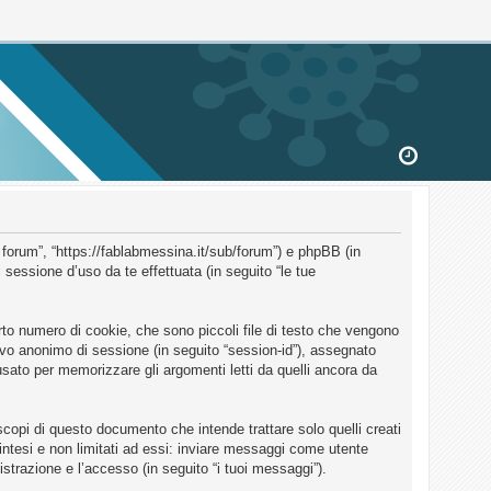
 forum”, “https://fablabmessina.it/sub/forum”) e phpBB (in
essione d’uso da te effettuata (in seguito “le tue
to numero di cookie, che sono piccoli file di testo che vengono
ativo anonimo di sessione (in seguito “session-id”), assegnato
ato per memorizzare gli argomenti letti da quelli ancora da
opi di questo documento che intende trattare solo quelli creati
intesi e non limitati ad essi: inviare messaggi come utente
istrazione e l’accesso (in seguito “i tuoi messaggi”).