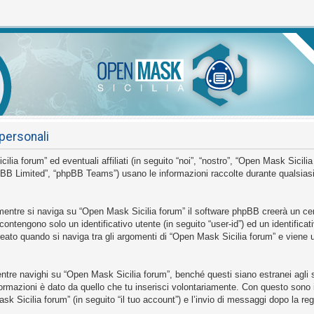
personali
 forum” ed eventuali affiliati (in seguito “noi”, “nostro”, “Open Mask Sicilia
BB Limited”, “phpBB Teams”) usano le informazioni raccolte durante qualsiasi s
mentre si naviga su “Open Mask Sicilia forum” il software phpBB creerà un cer
 contengono solo un identificativo utente (in seguito “user-id”) ed un identific
to quando si naviga tra gli argomenti di “Open Mask Sicilia forum” e viene us
e navighi su “Open Mask Sicilia forum”, benché questi siano estranei agli sc
ormazioni è dato da quello che tu inserisci volontariamente. Con questo sono 
sk Sicilia forum” (in seguito “il tuo account”) e l’invio di messaggi dopo la reg