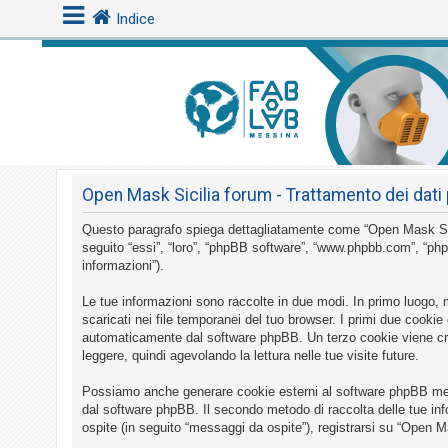
Indice
L
o
g
i
Open Mask Sicilia forum - Trattamento dei dati 
n
Questo paragrafo spiega dettagliatamente come “Open Mask Sicilia
seguito “essi”, “loro”, “phpBB software”, “www.phpbb.com”, “php
A
informazioni”).
r
Le tue informazioni sono raccolte in due modi. In primo luogo, 
g
scaricati nei file temporanei del tuo browser. I primi due cookie
o
automaticamente dal software phpBB. Un terzo cookie viene crea
leggere, quindi agevolando la lettura nelle tue visite future.
m
e
Possiamo anche generare cookie esterni al software phpBB mentr
n
dal software phpBB. Il secondo metodo di raccolta delle tue inf
ospite (in seguito “messaggi da ospite”), registrarsi su “Open Ma
t