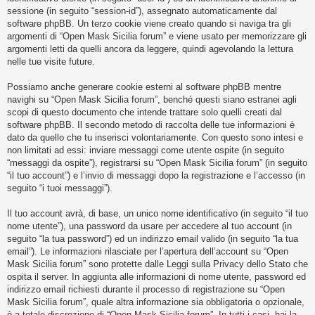
i
sessione (in seguito “session-id”), assegnato automaticamente dal
s
software phpBB. Un terzo cookie viene creato quando si naviga tra gli
argomenti di “Open Mask Sicilia forum” e viene usato per memorizzare gli
e
argomenti letti da quelli ancora da leggere, quindi agevolando la lettura
n
nelle tue visite future.
z
Possiamo anche generare cookie esterni al software phpBB mentre
a
navighi su “Open Mask Sicilia forum”, benché questi siano estranei agli
r
scopi di questo documento che intende trattare solo quelli creati dal
i
software phpBB. Il secondo metodo di raccolta delle tue informazioni è
dato da quello che tu inserisci volontariamente. Con questo sono intesi e
s
non limitati ad essi: inviare messaggi come utente ospite (in seguito
p
“messaggi da ospite”), registrarsi su “Open Mask Sicilia forum” (in seguito
o
“il tuo account”) e l’invio di messaggi dopo la registrazione e l’accesso (in
seguito “i tuoi messaggi”).
s
t
Il tuo account avrà, di base, un unico nome identificativo (in seguito “il tuo
a
nome utente”), una password da usare per accedere al tuo account (in
seguito “la tua password”) ed un indirizzo email valido (in seguito “la tua
email”). Le informazioni rilasciate per l’apertura dell’account su “Open
Mask Sicilia forum” sono protette dalle Leggi sulla Privacy dello Stato che
A
ospita il server. In aggiunta alle informazioni di nome utente, password ed
r
indirizzo email richiesti durante il processo di registrazione su “Open
Mask Sicilia forum”, quale altra informazione sia obbligatoria o opzionale,
g
è a totale discrezione di “Open Mask Sicilia forum”. In tutti i casi, hai la