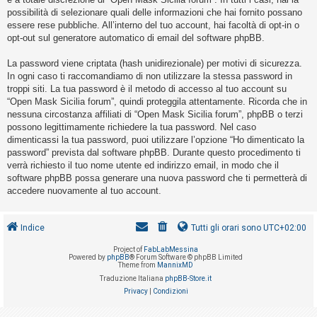
o
possibilità di selezionare quali delle informazioni che hai fornito possano
m
essere rese pubbliche. All’interno del tuo account, hai facoltà di opt-in o
opt-out sul generatore automatico di email del software phpBB.
e
n
La password viene criptata (hash unidirezionale) per motivi di sicurezza.
t
In ogni caso ti raccomandiamo di non utilizzare la stessa password in
troppi siti. La tua password è il metodo di accesso al tuo account su
i
“Open Mask Sicilia forum”, quindi proteggila attentamente. Ricorda che in
a
nessuna circostanza affiliati di “Open Mask Sicilia forum”, phpBB o terzi
t
possono legittimamente richiedere la tua password. Nel caso
dimenticassi la tua password, puoi utilizzare l’opzione “Ho dimenticato la
t
password” prevista dal software phpBB. Durante questo procedimento ti
i
verrà richiesto il tuo nome utente ed indirizzo email, in modo che il
v
software phpBB possa generare una nuova password che ti permetterà di
accedere nuovamente al tuo account.
i
Indice
Tutti gli orari sono
UTC+02:00
C
Project of
FabLabMessina
e
Powered by
phpBB
® Forum Software © phpBB Limited
Theme from
MannixMD
r
Traduzione Italiana
phpBB-Store.it
c
Privacy
|
Condizioni
a