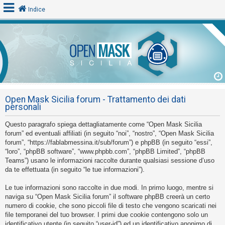
Indice
L
o
g
i
Open Mask Sicilia forum - Trattamento dei dati
n
personali
Questo paragrafo spiega dettagliatamente come “Open Mask Sicilia
A
forum” ed eventuali affiliati (in seguito “noi”, “nostro”, “Open Mask Sicilia
forum”, “https://fablabmessina.it/sub/forum”) e phpBB (in seguito “essi”,
r
“loro”, “phpBB software”, “www.phpbb.com”, “phpBB Limited”, “phpBB
g
Teams”) usano le informazioni raccolte durante qualsiasi sessione d’uso
o
da te effettuata (in seguito “le tue informazioni”).
m
Le tue informazioni sono raccolte in due modi. In primo luogo, mentre si
e
naviga su “Open Mask Sicilia forum” il software phpBB creerà un certo
n
numero di cookie, che sono piccoli file di testo che vengono scaricati nei
file temporanei del tuo browser. I primi due cookie contengono solo un
t
identificativo utente (in seguito “user-id”) ed un identificativo anonimo di