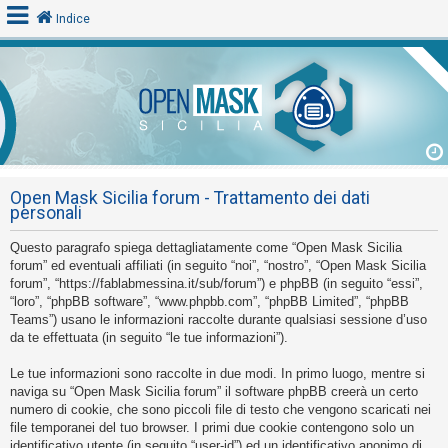
Indice
L
o
g
i
Open Mask Sicilia forum - Trattamento dei dati
n
personali
Questo paragrafo spiega dettagliatamente come “Open Mask Sicilia
A
forum” ed eventuali affiliati (in seguito “noi”, “nostro”, “Open Mask Sicilia
forum”, “https://fablabmessina.it/sub/forum”) e phpBB (in seguito “essi”,
r
“loro”, “phpBB software”, “www.phpbb.com”, “phpBB Limited”, “phpBB
g
Teams”) usano le informazioni raccolte durante qualsiasi sessione d’uso
o
da te effettuata (in seguito “le tue informazioni”).
m
Le tue informazioni sono raccolte in due modi. In primo luogo, mentre si
e
naviga su “Open Mask Sicilia forum” il software phpBB creerà un certo
n
numero di cookie, che sono piccoli file di testo che vengono scaricati nei
file temporanei del tuo browser. I primi due cookie contengono solo un
t
identificativo utente (in seguito “user-id”) ed un identificativo anonimo di