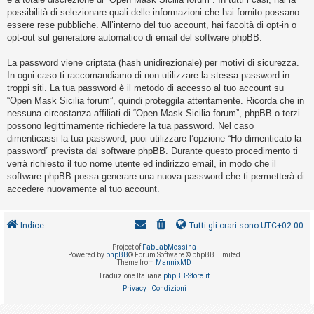
o
possibilità di selezionare quali delle informazioni che hai fornito possano
m
essere rese pubbliche. All’interno del tuo account, hai facoltà di opt-in o
opt-out sul generatore automatico di email del software phpBB.
e
n
La password viene criptata (hash unidirezionale) per motivi di sicurezza.
t
In ogni caso ti raccomandiamo di non utilizzare la stessa password in
troppi siti. La tua password è il metodo di accesso al tuo account su
i
“Open Mask Sicilia forum”, quindi proteggila attentamente. Ricorda che in
a
nessuna circostanza affiliati di “Open Mask Sicilia forum”, phpBB o terzi
t
possono legittimamente richiedere la tua password. Nel caso
dimenticassi la tua password, puoi utilizzare l’opzione “Ho dimenticato la
t
password” prevista dal software phpBB. Durante questo procedimento ti
i
verrà richiesto il tuo nome utente ed indirizzo email, in modo che il
v
software phpBB possa generare una nuova password che ti permetterà di
accedere nuovamente al tuo account.
i
Indice
Tutti gli orari sono
UTC+02:00
C
Project of
FabLabMessina
e
Powered by
phpBB
® Forum Software © phpBB Limited
Theme from
MannixMD
r
Traduzione Italiana
phpBB-Store.it
c
Privacy
|
Condizioni
a