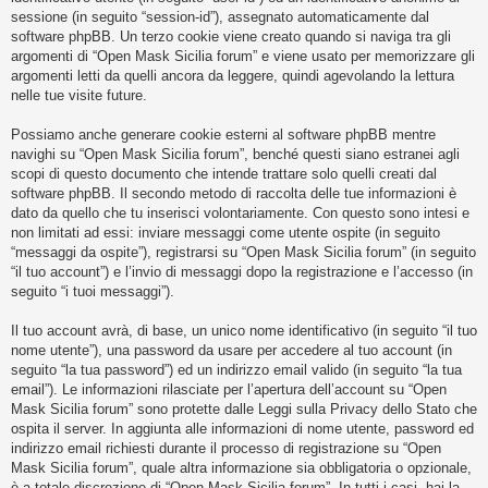
i
sessione (in seguito “session-id”), assegnato automaticamente dal
s
software phpBB. Un terzo cookie viene creato quando si naviga tra gli
argomenti di “Open Mask Sicilia forum” e viene usato per memorizzare gli
e
argomenti letti da quelli ancora da leggere, quindi agevolando la lettura
n
nelle tue visite future.
z
Possiamo anche generare cookie esterni al software phpBB mentre
a
navighi su “Open Mask Sicilia forum”, benché questi siano estranei agli
r
scopi di questo documento che intende trattare solo quelli creati dal
i
software phpBB. Il secondo metodo di raccolta delle tue informazioni è
dato da quello che tu inserisci volontariamente. Con questo sono intesi e
s
non limitati ad essi: inviare messaggi come utente ospite (in seguito
p
“messaggi da ospite”), registrarsi su “Open Mask Sicilia forum” (in seguito
o
“il tuo account”) e l’invio di messaggi dopo la registrazione e l’accesso (in
seguito “i tuoi messaggi”).
s
t
Il tuo account avrà, di base, un unico nome identificativo (in seguito “il tuo
a
nome utente”), una password da usare per accedere al tuo account (in
seguito “la tua password”) ed un indirizzo email valido (in seguito “la tua
email”). Le informazioni rilasciate per l’apertura dell’account su “Open
Mask Sicilia forum” sono protette dalle Leggi sulla Privacy dello Stato che
A
ospita il server. In aggiunta alle informazioni di nome utente, password ed
r
indirizzo email richiesti durante il processo di registrazione su “Open
Mask Sicilia forum”, quale altra informazione sia obbligatoria o opzionale,
g
è a totale discrezione di “Open Mask Sicilia forum”. In tutti i casi, hai la