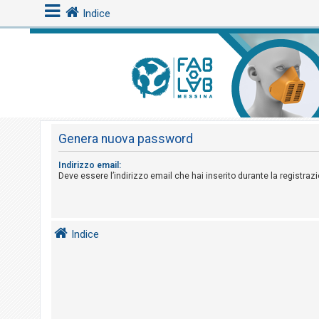
Indice
L
o
g
i
Genera nuova password
n
Indirizzo email:
Deve essere l’indirizzo email che hai inserito durante la registraz
A
r
g
Indice
o
m
e
n
t