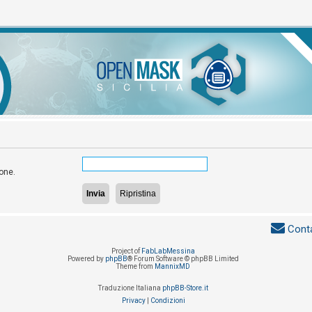
ione.
Conta
Project of
FabLabMessina
Powered by
phpBB
® Forum Software © phpBB Limited
Theme from
MannixMD
Traduzione Italiana
phpBB-Store.it
Privacy
|
Condizioni