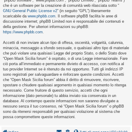
“phpBB software”, “www.phpbb.com”, “phpBB Limited”, “phpBB Teams”)
i
che è un software per la creazione di comunità web rilasciata sotto “
s
GNU General Public License v2
” (in seguito “GPL”) liberamente
scaricabile da
www.phpbb.com
. Il software phpBB facilita le aree di
e
discussione internet; phpBB Limited non è responsabile dei contenuti e
n
della gestione. Per ulteriori informazioni su phpBB:
z
https://www.phpbb.com
.
a
Accetti di non inviare alcun tipo di offesa, oscenità, volgarità, calunnia,
r
minaccia, messaggio a sfondo sessuale, o qualsiasi altro tipo di materiale
i
che può violare una qualsiasi Legge del proprio Stato, o dello Stato dove
“Open Mask Sicilia forum” è ospitato, o di una Legge internazionale. Fare
s
ciò porta all’immediato e permanente divieto di accesso, con notifica al
p
tuo provider Internet se è ritenuto da noi opportuno. Tutti gli indirizzi IP
o
sono registrati per salvaguardare e rinforzare queste condizioni. Accetti
che “Open Mask Sicilia forum” abbia il diritto di rimuovere, riscrivere,
s
spostare o chiudere qualsiasi argomento in qualsiasi momento lo ritenga
t
necessario. Come fruitore di questo servizio, accetti che ogni
a
informazione (dato personale) tu abbia inviato sia conservata in un
database. Al contempo queste informazioni non saranno divulgate a
nessuno senza il tuo consenso, né “Open Mask Sicilia forum” o phpBB
sono da ritenersi responsabili per qualsiasi violazione al sistema che
A
possa compromettere queste informazioni.
r
g