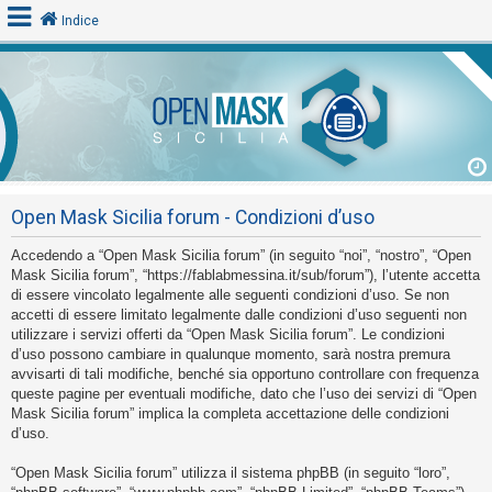
Indice
L
o
g
i
Open Mask Sicilia forum - Condizioni d’uso
n
Accedendo a “Open Mask Sicilia forum” (in seguito “noi”, “nostro”, “Open
Mask Sicilia forum”, “https://fablabmessina.it/sub/forum”), l’utente accetta
A
di essere vincolato legalmente alle seguenti condizioni d’uso. Se non
accetti di essere limitato legalmente dalle condizioni d’uso seguenti non
r
utilizzare i servizi offerti da “Open Mask Sicilia forum”. Le condizioni
g
d’uso possono cambiare in qualunque momento, sarà nostra premura
o
avvisarti di tali modifiche, benché sia opportuno controllare con frequenza
queste pagine per eventuali modifiche, dato che l’uso dei servizi di “Open
m
Mask Sicilia forum” implica la completa accettazione delle condizioni
e
d’uso.
n
“Open Mask Sicilia forum” utilizza il sistema phpBB (in seguito “loro”,
t