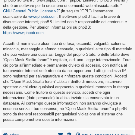
“phpBB software”, “www.phpbb.com”, “phpBB Limited”, “phpBB Teams”)
i
che è un software per la creazione di comunità web rilasciata sotto “
s
GNU General Public License v2
” (in seguito “GPL”) liberamente
scaricabile da
www.phpbb.com
. Il software phpBB facilita le aree di
e
discussione internet; phpBB Limited non è responsabile dei contenuti e
n
della gestione. Per ulteriori informazioni su phpBB:
z
https://www.phpbb.com
.
a
Accetti di non inviare alcun tipo di offesa, oscenità, volgarità, calunnia,
r
minaccia, messaggio a sfondo sessuale, o qualsiasi altro tipo di materiale
i
che può violare una qualsiasi Legge del proprio Stato, o dello Stato dove
“Open Mask Sicilia forum” è ospitato, o di una Legge internazionale. Fare
s
ciò porta all’immediato e permanente divieto di accesso, con notifica al
p
tuo provider Internet se è ritenuto da noi opportuno. Tutti gli indirizzi IP
o
sono registrati per salvaguardare e rinforzare queste condizioni. Accetti
che “Open Mask Sicilia forum” abbia il diritto di rimuovere, riscrivere,
s
spostare o chiudere qualsiasi argomento in qualsiasi momento lo ritenga
t
necessario. Come fruitore di questo servizio, accetti che ogni
a
informazione (dato personale) tu abbia inviato sia conservata in un
database. Al contempo queste informazioni non saranno divulgate a
nessuno senza il tuo consenso, né “Open Mask Sicilia forum” o phpBB
sono da ritenersi responsabili per qualsiasi violazione al sistema che
A
possa compromettere queste informazioni.
r
g