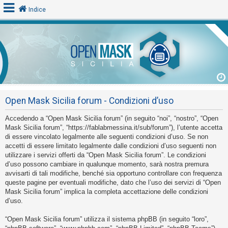
Indice
L
o
g
i
Open Mask Sicilia forum - Condizioni d’uso
n
Accedendo a “Open Mask Sicilia forum” (in seguito “noi”, “nostro”, “Open
Mask Sicilia forum”, “https://fablabmessina.it/sub/forum”), l’utente accetta
A
di essere vincolato legalmente alle seguenti condizioni d’uso. Se non
accetti di essere limitato legalmente dalle condizioni d’uso seguenti non
r
utilizzare i servizi offerti da “Open Mask Sicilia forum”. Le condizioni
g
d’uso possono cambiare in qualunque momento, sarà nostra premura
o
avvisarti di tali modifiche, benché sia opportuno controllare con frequenza
queste pagine per eventuali modifiche, dato che l’uso dei servizi di “Open
m
Mask Sicilia forum” implica la completa accettazione delle condizioni
e
d’uso.
n
“Open Mask Sicilia forum” utilizza il sistema phpBB (in seguito “loro”,
t