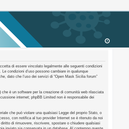
accetta di essere vincolato legalmente alle seguenti condizioni
um”. Le condizioni d’uso possono cambiare in qualunque
he, dato che l’uso dei servizi di “Open Mask Sicilia forum”
 che è un software per la creazione di comunità web rilasciata
discussione internet; phpBB Limited non è responsabile dei
eriale che può violare una qualsiasi Legge del proprio Stato, o
sso, con notifica al tuo provider Internet se è ritenuto da noi
diritto di rimuovere, riscrivere, spostare o chiudere qualsiasi
bbia inviato sia conservata in un database. Al contempo queste