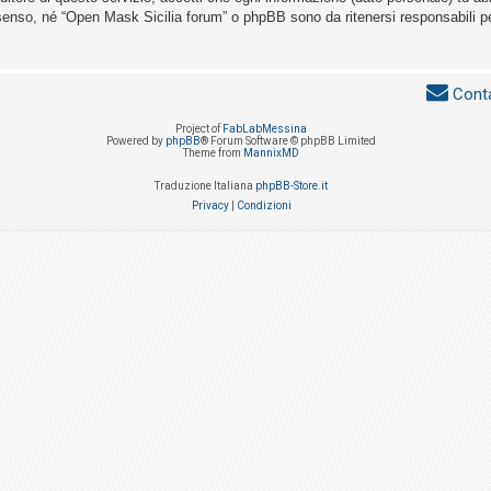
senso, né “Open Mask Sicilia forum” o phpBB sono da ritenersi responsabili p
Conta
Project of
FabLabMessina
Powered by
phpBB
® Forum Software © phpBB Limited
Theme from
MannixMD
Traduzione Italiana
phpBB-Store.it
Privacy
|
Condizioni