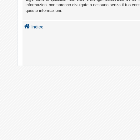
i
informazioni non saranno divulgate a nessuno senza il tuo con
s
queste informazioni.
e
n
Indice
z
a
r
i
s
p
o
s
t
a
A
r
g