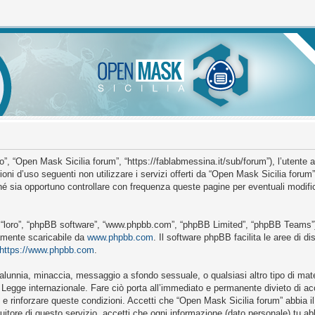
”, “Open Mask Sicilia forum”, “https://fablabmessina.it/sub/forum”), l’utente 
ioni d’uso seguenti non utilizzare i servizi offerti da “Open Mask Sicilia for
é sia opportuno controllare con frequenza queste pagine per eventuali modific
o “loro”, “phpBB software”, “www.phpbb.com”, “phpBB Limited”, “phpBB Teams”)
ramente scaricabile da
www.phpbb.com
. Il software phpBB facilita le aree di 
https://www.phpbb.com
.
, calunnia, minaccia, messaggio a sfondo sessuale, o qualsiasi altro tipo di mat
Legge internazionale. Fare ciò porta all’immediato e permanente divieto di acce
e e rinforzare queste condizioni. Accetti che “Open Mask Sicilia forum” abbia il 
itore di questo servizio, accetti che ogni informazione (dato personale) tu a