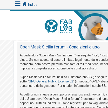
Indice
L
o
g
i
Open Mask Sicilia forum - Condizioni d’uso
n
Accedendo a “Open Mask Sicilia forum” (in seguito “noi”, “nostro
d’uso. Se non accetti di essere limitato legalmente dalle condiz
A
momento, sarà nostra premura avvisarti di tali modifiche, bench
implica la completa accettazione delle condizioni d’uso.
r
g
“Open Mask Sicilia forum” utilizza il sistema phpBB (in seguit
o
sotto “
GNU General Public License v2
” (in seguito “GPL”) libe
contenuti e della gestione. Per ulteriori informazioni su phpBB:
m
e
Accetti di non inviare alcun tipo di offesa, oscenità, volgarità
n
dello Stato dove “Open Mask Sicilia forum” è ospitato, o di una 
opportuno. Tutti gli indirizzi IP sono registrati per salvaguardar
t
argomento in qualsiasi momento lo ritenga necessario. Come fru