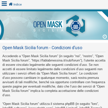
Indice
L
o
g
i
Open Mask Sicilia forum - Condizioni d’uso
n
Accedendo a “Open Mask Sicilia forum” (in seguito “noi”, “nostro”, “Open
Mask Sicilia forum”, “https://fablabmessina.it/sub/forum”), l’utente accetta
A
di essere vincolato legalmente alle seguenti condizioni d’uso. Se non
accetti di essere limitato legalmente dalle condizioni d’uso seguenti non
r
utilizzare i servizi offerti da “Open Mask Sicilia forum”. Le condizioni
g
d’uso possono cambiare in qualunque momento, sarà nostra premura
o
avvisarti di tali modifiche, benché sia opportuno controllare con frequenza
queste pagine per eventuali modifiche, dato che l’uso dei servizi di “Open
m
Mask Sicilia forum” implica la completa accettazione delle condizioni
e
d’uso.
n
“Open Mask Sicilia forum” utilizza il sistema phpBB (in seguito “loro”,
t