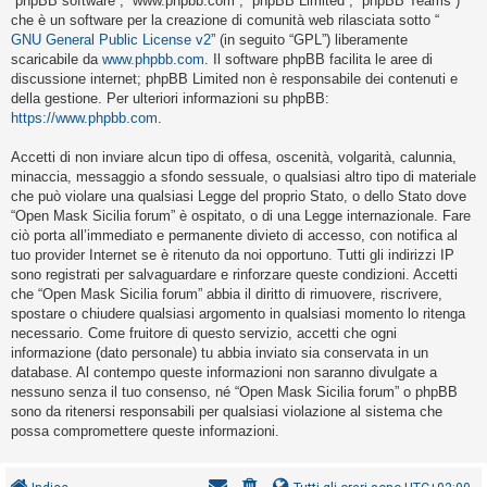
“phpBB software”, “www.phpbb.com”, “phpBB Limited”, “phpBB Teams”)
i
che è un software per la creazione di comunità web rilasciata sotto “
s
GNU General Public License v2
” (in seguito “GPL”) liberamente
scaricabile da
www.phpbb.com
. Il software phpBB facilita le aree di
e
discussione internet; phpBB Limited non è responsabile dei contenuti e
n
della gestione. Per ulteriori informazioni su phpBB:
z
https://www.phpbb.com
.
a
Accetti di non inviare alcun tipo di offesa, oscenità, volgarità, calunnia,
r
minaccia, messaggio a sfondo sessuale, o qualsiasi altro tipo di materiale
i
che può violare una qualsiasi Legge del proprio Stato, o dello Stato dove
“Open Mask Sicilia forum” è ospitato, o di una Legge internazionale. Fare
s
ciò porta all’immediato e permanente divieto di accesso, con notifica al
p
tuo provider Internet se è ritenuto da noi opportuno. Tutti gli indirizzi IP
o
sono registrati per salvaguardare e rinforzare queste condizioni. Accetti
che “Open Mask Sicilia forum” abbia il diritto di rimuovere, riscrivere,
s
spostare o chiudere qualsiasi argomento in qualsiasi momento lo ritenga
t
necessario. Come fruitore di questo servizio, accetti che ogni
a
informazione (dato personale) tu abbia inviato sia conservata in un
database. Al contempo queste informazioni non saranno divulgate a
nessuno senza il tuo consenso, né “Open Mask Sicilia forum” o phpBB
sono da ritenersi responsabili per qualsiasi violazione al sistema che
A
possa compromettere queste informazioni.
r
g