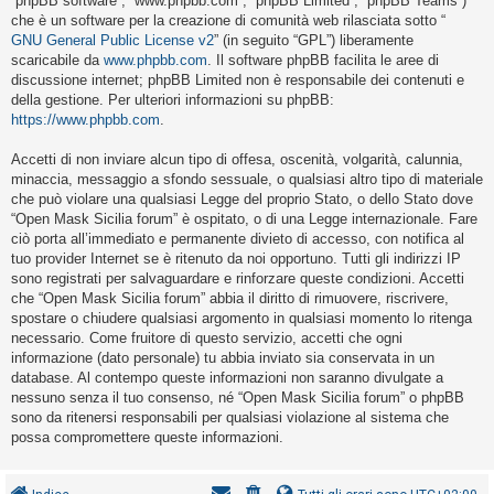
“phpBB software”, “www.phpbb.com”, “phpBB Limited”, “phpBB Teams”)
i
che è un software per la creazione di comunità web rilasciata sotto “
s
GNU General Public License v2
” (in seguito “GPL”) liberamente
scaricabile da
www.phpbb.com
. Il software phpBB facilita le aree di
e
discussione internet; phpBB Limited non è responsabile dei contenuti e
n
della gestione. Per ulteriori informazioni su phpBB:
z
https://www.phpbb.com
.
a
Accetti di non inviare alcun tipo di offesa, oscenità, volgarità, calunnia,
r
minaccia, messaggio a sfondo sessuale, o qualsiasi altro tipo di materiale
i
che può violare una qualsiasi Legge del proprio Stato, o dello Stato dove
“Open Mask Sicilia forum” è ospitato, o di una Legge internazionale. Fare
s
ciò porta all’immediato e permanente divieto di accesso, con notifica al
p
tuo provider Internet se è ritenuto da noi opportuno. Tutti gli indirizzi IP
o
sono registrati per salvaguardare e rinforzare queste condizioni. Accetti
che “Open Mask Sicilia forum” abbia il diritto di rimuovere, riscrivere,
s
spostare o chiudere qualsiasi argomento in qualsiasi momento lo ritenga
t
necessario. Come fruitore di questo servizio, accetti che ogni
a
informazione (dato personale) tu abbia inviato sia conservata in un
database. Al contempo queste informazioni non saranno divulgate a
nessuno senza il tuo consenso, né “Open Mask Sicilia forum” o phpBB
sono da ritenersi responsabili per qualsiasi violazione al sistema che
A
possa compromettere queste informazioni.
r
g