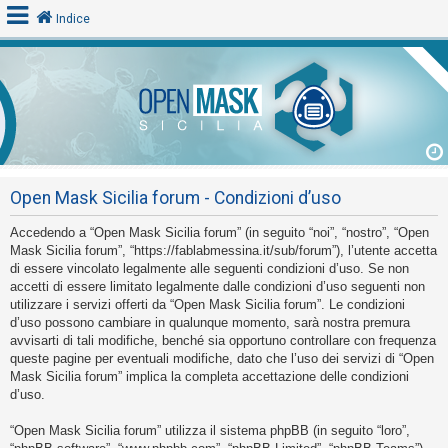
Indice
L
o
g
i
Open Mask Sicilia forum - Condizioni d’uso
n
Accedendo a “Open Mask Sicilia forum” (in seguito “noi”, “nostro”, “Open
Mask Sicilia forum”, “https://fablabmessina.it/sub/forum”), l’utente accetta
A
di essere vincolato legalmente alle seguenti condizioni d’uso. Se non
accetti di essere limitato legalmente dalle condizioni d’uso seguenti non
r
utilizzare i servizi offerti da “Open Mask Sicilia forum”. Le condizioni
g
d’uso possono cambiare in qualunque momento, sarà nostra premura
o
avvisarti di tali modifiche, benché sia opportuno controllare con frequenza
queste pagine per eventuali modifiche, dato che l’uso dei servizi di “Open
m
Mask Sicilia forum” implica la completa accettazione delle condizioni
e
d’uso.
n
“Open Mask Sicilia forum” utilizza il sistema phpBB (in seguito “loro”,
t