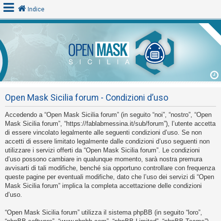
Indice
L
o
g
i
Open Mask Sicilia forum - Condizioni d’uso
n
Accedendo a “Open Mask Sicilia forum” (in seguito “noi”, “nostro”, “Open
Mask Sicilia forum”, “https://fablabmessina.it/sub/forum”), l’utente accetta
A
di essere vincolato legalmente alle seguenti condizioni d’uso. Se non
accetti di essere limitato legalmente dalle condizioni d’uso seguenti non
r
utilizzare i servizi offerti da “Open Mask Sicilia forum”. Le condizioni
g
d’uso possono cambiare in qualunque momento, sarà nostra premura
o
avvisarti di tali modifiche, benché sia opportuno controllare con frequenza
queste pagine per eventuali modifiche, dato che l’uso dei servizi di “Open
m
Mask Sicilia forum” implica la completa accettazione delle condizioni
e
d’uso.
n
“Open Mask Sicilia forum” utilizza il sistema phpBB (in seguito “loro”,
t