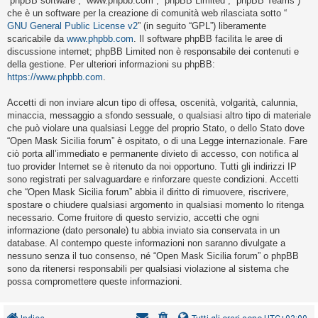
“phpBB software”, “www.phpbb.com”, “phpBB Limited”, “phpBB Teams”)
i
che è un software per la creazione di comunità web rilasciata sotto “
s
GNU General Public License v2
” (in seguito “GPL”) liberamente
scaricabile da
www.phpbb.com
. Il software phpBB facilita le aree di
e
discussione internet; phpBB Limited non è responsabile dei contenuti e
n
della gestione. Per ulteriori informazioni su phpBB:
z
https://www.phpbb.com
.
a
Accetti di non inviare alcun tipo di offesa, oscenità, volgarità, calunnia,
r
minaccia, messaggio a sfondo sessuale, o qualsiasi altro tipo di materiale
i
che può violare una qualsiasi Legge del proprio Stato, o dello Stato dove
“Open Mask Sicilia forum” è ospitato, o di una Legge internazionale. Fare
s
ciò porta all’immediato e permanente divieto di accesso, con notifica al
p
tuo provider Internet se è ritenuto da noi opportuno. Tutti gli indirizzi IP
o
sono registrati per salvaguardare e rinforzare queste condizioni. Accetti
che “Open Mask Sicilia forum” abbia il diritto di rimuovere, riscrivere,
s
spostare o chiudere qualsiasi argomento in qualsiasi momento lo ritenga
t
necessario. Come fruitore di questo servizio, accetti che ogni
a
informazione (dato personale) tu abbia inviato sia conservata in un
database. Al contempo queste informazioni non saranno divulgate a
nessuno senza il tuo consenso, né “Open Mask Sicilia forum” o phpBB
sono da ritenersi responsabili per qualsiasi violazione al sistema che
A
possa compromettere queste informazioni.
r
g