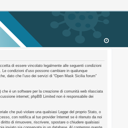
accetta di essere vincolato legalmente alle seguenti condizioni
um”. Le condizioni d’uso possono cambiare in qualunque
he, dato che l’uso dei servizi di “Open Mask Sicilia forum”
 che è un software per la creazione di comunità web rilasciata
discussione internet; phpBB Limited non è responsabile dei
eriale che può violare una qualsiasi Legge del proprio Stato, o
sso, con notifica al tuo provider Internet se è ritenuto da noi
diritto di rimuovere, riscrivere, spostare o chiudere qualsiasi
bbia inviato sia conservata in un database. Al contempo queste