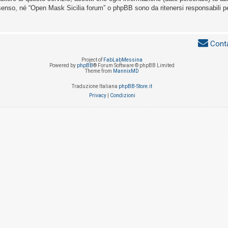
senso, né “Open Mask Sicilia forum” o phpBB sono da ritenersi responsabili p
Conta
Project of
FabLabMessina
Powered by
phpBB
® Forum Software © phpBB Limited
Theme from
MannixMD
Traduzione Italiana
phpBB-Store.it
Privacy
|
Condizioni