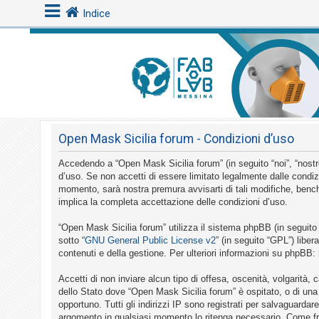
Indice
L
o
g
i
Open Mask Sicilia forum - Condizioni d’uso
n
Accedendo a “Open Mask Sicilia forum” (in seguito “noi”, “nostro
d’uso. Se non accetti di essere limitato legalmente dalle condiz
A
momento, sarà nostra premura avvisarti di tali modifiche, bench
implica la completa accettazione delle condizioni d’uso.
r
g
“Open Mask Sicilia forum” utilizza il sistema phpBB (in seguit
o
sotto “
GNU General Public License v2
” (in seguito “GPL”) libe
contenuti e della gestione. Per ulteriori informazioni su phpBB:
m
e
Accetti di non inviare alcun tipo di offesa, oscenità, volgarità
n
dello Stato dove “Open Mask Sicilia forum” è ospitato, o di una 
opportuno. Tutti gli indirizzi IP sono registrati per salvaguardar
t
argomento in qualsiasi momento lo ritenga necessario. Come fru