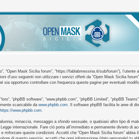
”, “Open Mask Sicilia forum”, “https://fablabmessina.it/sub/forum”), l’utente 
ioni d’uso seguenti non utilizzare i servizi offerti da “Open Mask Sicilia for
é sia opportuno controllare con frequenza queste pagine per eventuali modific
o “loro”, “phpBB software”, “www.phpbb.com”, “phpBB Limited”, “phpBB Teams”)
ramente scaricabile da
www.phpbb.com
. Il software phpBB facilita le aree di 
https://www.phpbb.com
.
, calunnia, minaccia, messaggio a sfondo sessuale, o qualsiasi altro tipo di mat
Legge internazionale. Fare ciò porta all’immediato e permanente divieto di acce
e e rinforzare queste condizioni. Accetti che “Open Mask Sicilia forum” abbia il 
itore di questo servizio, accetti che ogni informazione (dato personale) tu a