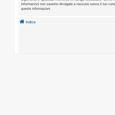
i
informazioni non saranno divulgate a nessuno senza il tuo con
s
queste informazioni.
e
n
Indice
z
a
r
i
s
p
o
s
t
a
A
r
g