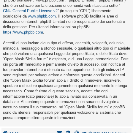
“phpBB software”, “www.phpbb.com”, “phpBB Limited”, “phpBB Teams”)
i
che è un software per la creazione di comunità web rilasciata sotto “
s
GNU General Public License v2
” (in seguito “GPL”) liberamente
scaricabile da
www.phpbb.com
. Il software phpBB facilita le aree di
e
discussione internet; phpBB Limited non è responsabile dei contenuti e
n
della gestione. Per ulteriori informazioni su phpBB:
z
https://www.phpbb.com
.
a
Accetti di non inviare alcun tipo di offesa, oscenità, volgarità, calunnia,
r
minaccia, messaggio a sfondo sessuale, o qualsiasi altro tipo di materiale
i
che può violare una qualsiasi Legge del proprio Stato, o dello Stato dove
“Open Mask Sicilia forum” è ospitato, o di una Legge internazionale. Fare
s
ciò porta all’immediato e permanente divieto di accesso, con notifica al
p
tuo provider Internet se è ritenuto da noi opportuno. Tutti gli indirizzi IP
o
sono registrati per salvaguardare e rinforzare queste condizioni. Accetti
che “Open Mask Sicilia forum” abbia il diritto di rimuovere, riscrivere,
s
spostare o chiudere qualsiasi argomento in qualsiasi momento lo ritenga
t
necessario. Come fruitore di questo servizio, accetti che ogni
a
informazione (dato personale) tu abbia inviato sia conservata in un
database. Al contempo queste informazioni non saranno divulgate a
nessuno senza il tuo consenso, né “Open Mask Sicilia forum” o phpBB
sono da ritenersi responsabili per qualsiasi violazione al sistema che
A
possa compromettere queste informazioni.
r
g