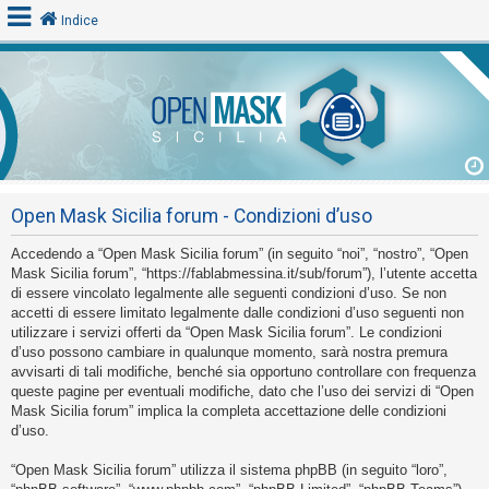
Indice
L
o
g
i
Open Mask Sicilia forum - Condizioni d’uso
n
Accedendo a “Open Mask Sicilia forum” (in seguito “noi”, “nostro”, “Open
Mask Sicilia forum”, “https://fablabmessina.it/sub/forum”), l’utente accetta
A
di essere vincolato legalmente alle seguenti condizioni d’uso. Se non
accetti di essere limitato legalmente dalle condizioni d’uso seguenti non
r
utilizzare i servizi offerti da “Open Mask Sicilia forum”. Le condizioni
g
d’uso possono cambiare in qualunque momento, sarà nostra premura
o
avvisarti di tali modifiche, benché sia opportuno controllare con frequenza
queste pagine per eventuali modifiche, dato che l’uso dei servizi di “Open
m
Mask Sicilia forum” implica la completa accettazione delle condizioni
e
d’uso.
n
“Open Mask Sicilia forum” utilizza il sistema phpBB (in seguito “loro”,
t