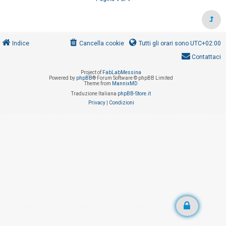
i
s
e
n
Indice
Cancella cookie
Tutti gli orari sono
UTC+02:00
z
Contattaci
a
Project of
FabLabMessina
r
Powered by
phpBB
® Forum Software © phpBB Limited
Theme from
MannixMD
i
Traduzione Italiana
phpBB-Store.it
s
Privacy
|
Condizioni
p
o
s
t
a
A
r
g