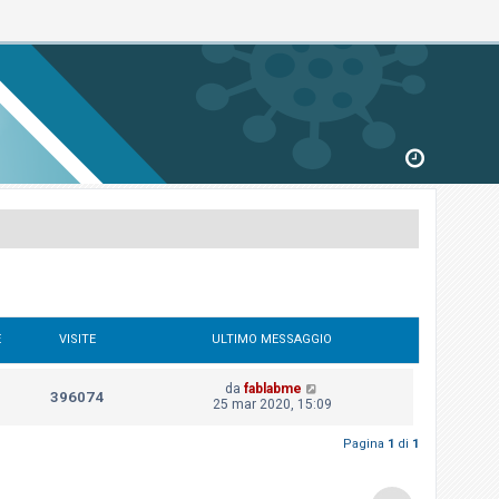
E
VISITE
ULTIMO MESSAGGIO
da
fablabme
396074
25 mar 2020, 15:09
Pagina
1
di
1