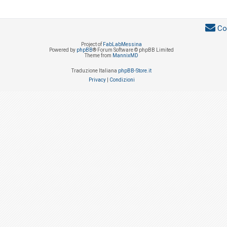
Co
Project of
FabLabMessina
Powered by
phpBB
® Forum Software © phpBB Limited
Theme from
MannixMD
Traduzione Italiana
phpBB-Store.it
Privacy
|
Condizioni