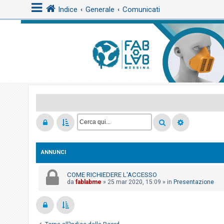
Indice
Generale
Comunicati
L
o
g
i
n
A
r
ANNUNCI
g
o
COME RICHIEDERE L'ACCESSO
m
da
fablabme
»
25 mar 2020, 15:09
» in
Presentazione
e
n
t