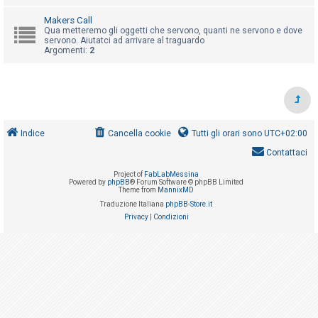
i
Makers Call
s
Qua metteremo gli oggetti che servono, quanti ne servono e dove
e
servono. Aiutatci ad arrivare al traguardo
Argomenti:
2
n
z
a
r
i
Indice
Cancella cookie
Tutti gli orari sono
UTC+02:00
s
Contattaci
p
o
Project of
FabLabMessina
Powered by
phpBB
® Forum Software © phpBB Limited
Theme from
MannixMD
s
Traduzione Italiana
phpBB-Store.it
t
Privacy
|
Condizioni
a
A
r
g