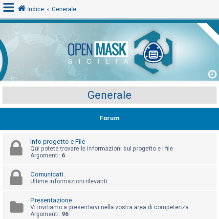
Indice
Generale
L
o
g
i
Generale
n
Forum
A
r
Info progetto e File
Qui potete trovare le informazioni sul progetto e i file
g
Argomenti:
6
o
Comunicati
m
Ultime informazioni rilevanti
e
n
Presentazione
Vi invitiamo a presentarvi nella vostra area di competenza
t
Argomenti:
96