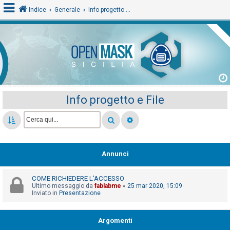
Indice
Generale
Info progetto e File
L
o
g
i
Info progetto e File
n
A
r
Annunci
g
o
COME RICHIEDERE L'ACCESSO
m
Ultimo messaggio da
fablabme
«
25 mar 2020, 15:09
Inviato in
Presentazione
e
n
Argomenti
t