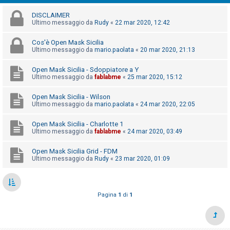
i
DISCLAIMER
s
Ultimo messaggio da
Rudy
«
22 mar 2020, 12:42
e
n
Cos'è Open Mask Sicilia
Ultimo messaggio da
mario.paolata
«
20 mar 2020, 21:13
z
a
Open Mask Sicilia - Sdoppiatore a Y
Ultimo messaggio da
fablabme
«
25 mar 2020, 15:12
r
i
Open Mask Sicilia - Wilson
s
Ultimo messaggio da
mario.paolata
«
24 mar 2020, 22:05
p
Open Mask Sicilia - Charlotte 1
o
Ultimo messaggio da
fablabme
«
24 mar 2020, 03:49
s
Open Mask Sicilia Grid - FDM
t
Ultimo messaggio da
Rudy
«
23 mar 2020, 01:09
a
Pagina
1
di
1
A
r
g