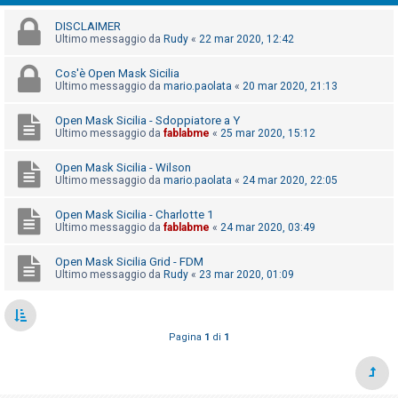
i
DISCLAIMER
s
Ultimo messaggio da
Rudy
«
22 mar 2020, 12:42
e
n
Cos'è Open Mask Sicilia
Ultimo messaggio da
mario.paolata
«
20 mar 2020, 21:13
z
a
Open Mask Sicilia - Sdoppiatore a Y
Ultimo messaggio da
fablabme
«
25 mar 2020, 15:12
r
i
Open Mask Sicilia - Wilson
s
Ultimo messaggio da
mario.paolata
«
24 mar 2020, 22:05
p
Open Mask Sicilia - Charlotte 1
o
Ultimo messaggio da
fablabme
«
24 mar 2020, 03:49
s
Open Mask Sicilia Grid - FDM
t
Ultimo messaggio da
Rudy
«
23 mar 2020, 01:09
a
Pagina
1
di
1
A
r
g