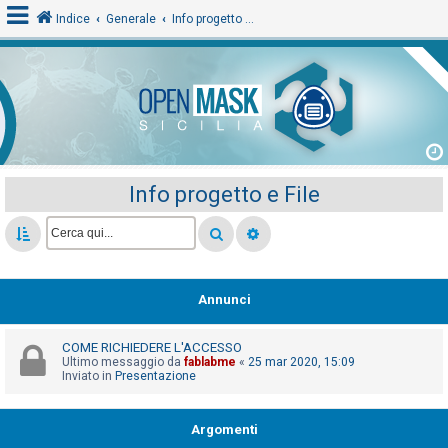
Indice
Generale
Info progetto e File
L
o
g
i
Info progetto e File
n
A
r
Annunci
g
o
COME RICHIEDERE L'ACCESSO
m
Ultimo messaggio da
fablabme
«
25 mar 2020, 15:09
Inviato in
Presentazione
e
n
Argomenti
t