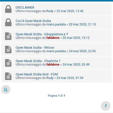
i
DISCLAIMER
s
Ultimo messaggio da
Rudy
«
22 mar 2020, 12:42
e
n
Cos'è Open Mask Sicilia
Ultimo messaggio da
mario.paolata
«
20 mar 2020, 21:13
z
a
Open Mask Sicilia - Sdoppiatore a Y
Ultimo messaggio da
fablabme
«
25 mar 2020, 15:12
r
i
Open Mask Sicilia - Wilson
s
Ultimo messaggio da
mario.paolata
«
24 mar 2020, 22:05
p
Open Mask Sicilia - Charlotte 1
o
Ultimo messaggio da
fablabme
«
24 mar 2020, 03:49
s
Open Mask Sicilia Grid - FDM
t
Ultimo messaggio da
Rudy
«
23 mar 2020, 01:09
a
Pagina
1
di
1
A
r
g