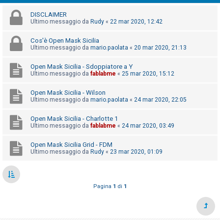
i
DISCLAIMER
s
Ultimo messaggio da
Rudy
«
22 mar 2020, 12:42
e
n
Cos'è Open Mask Sicilia
Ultimo messaggio da
mario.paolata
«
20 mar 2020, 21:13
z
a
Open Mask Sicilia - Sdoppiatore a Y
Ultimo messaggio da
fablabme
«
25 mar 2020, 15:12
r
i
Open Mask Sicilia - Wilson
s
Ultimo messaggio da
mario.paolata
«
24 mar 2020, 22:05
p
Open Mask Sicilia - Charlotte 1
o
Ultimo messaggio da
fablabme
«
24 mar 2020, 03:49
s
Open Mask Sicilia Grid - FDM
t
Ultimo messaggio da
Rudy
«
23 mar 2020, 01:09
a
Pagina
1
di
1
A
r
g