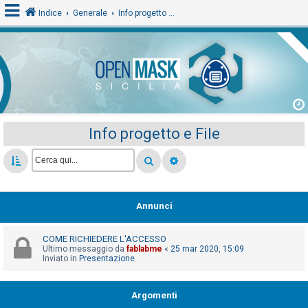
Indice
Generale
Info progetto e File
L
o
g
i
Info progetto e File
n
A
r
Annunci
g
o
COME RICHIEDERE L'ACCESSO
m
Ultimo messaggio da
fablabme
«
25 mar 2020, 15:09
Inviato in
Presentazione
e
n
Argomenti
t