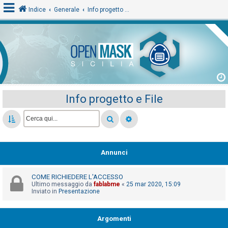
Indice
Generale
Info progetto e File
L
o
g
i
Info progetto e File
n
A
r
Annunci
g
o
COME RICHIEDERE L'ACCESSO
m
Ultimo messaggio da
fablabme
«
25 mar 2020, 15:09
Inviato in
Presentazione
e
n
Argomenti
t