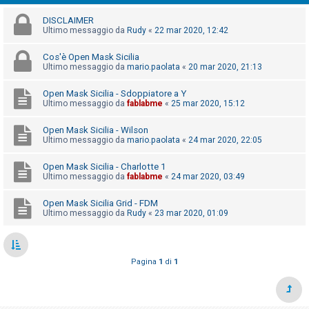
i
DISCLAIMER
s
Ultimo messaggio da
Rudy
«
22 mar 2020, 12:42
e
n
Cos'è Open Mask Sicilia
Ultimo messaggio da
mario.paolata
«
20 mar 2020, 21:13
z
a
Open Mask Sicilia - Sdoppiatore a Y
Ultimo messaggio da
fablabme
«
25 mar 2020, 15:12
r
i
Open Mask Sicilia - Wilson
s
Ultimo messaggio da
mario.paolata
«
24 mar 2020, 22:05
p
Open Mask Sicilia - Charlotte 1
o
Ultimo messaggio da
fablabme
«
24 mar 2020, 03:49
s
Open Mask Sicilia Grid - FDM
t
Ultimo messaggio da
Rudy
«
23 mar 2020, 01:09
a
Pagina
1
di
1
A
r
g