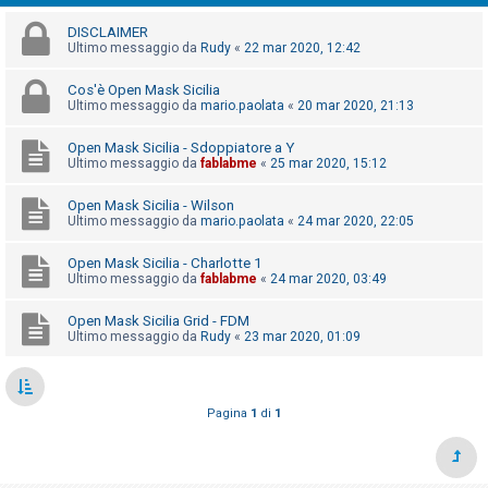
i
DISCLAIMER
s
Ultimo messaggio da
Rudy
«
22 mar 2020, 12:42
e
n
Cos'è Open Mask Sicilia
Ultimo messaggio da
mario.paolata
«
20 mar 2020, 21:13
z
a
Open Mask Sicilia - Sdoppiatore a Y
Ultimo messaggio da
fablabme
«
25 mar 2020, 15:12
r
i
Open Mask Sicilia - Wilson
s
Ultimo messaggio da
mario.paolata
«
24 mar 2020, 22:05
p
Open Mask Sicilia - Charlotte 1
o
Ultimo messaggio da
fablabme
«
24 mar 2020, 03:49
s
Open Mask Sicilia Grid - FDM
t
Ultimo messaggio da
Rudy
«
23 mar 2020, 01:09
a
Pagina
1
di
1
A
r
g