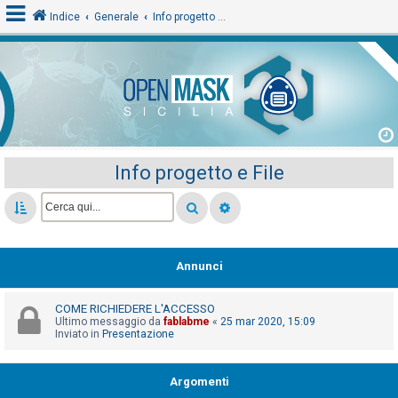
Indice
Generale
Info progetto e File
L
o
g
i
Info progetto e File
n
A
r
Annunci
g
o
COME RICHIEDERE L'ACCESSO
m
Ultimo messaggio da
fablabme
«
25 mar 2020, 15:09
Inviato in
Presentazione
e
n
Argomenti
t