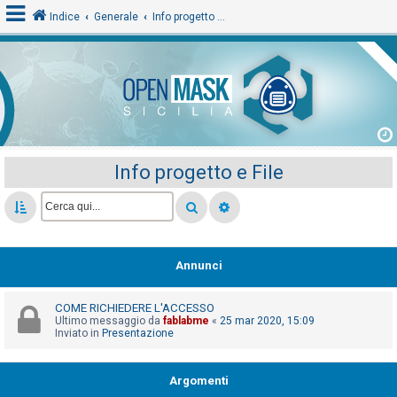
Indice
Generale
Info progetto e File
L
o
g
i
Info progetto e File
n
A
r
Annunci
g
o
COME RICHIEDERE L'ACCESSO
m
Ultimo messaggio da
fablabme
«
25 mar 2020, 15:09
Inviato in
Presentazione
e
n
Argomenti
t