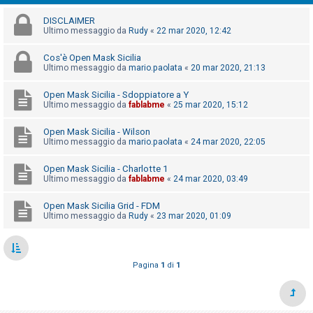
i
DISCLAIMER
s
Ultimo messaggio da
Rudy
«
22 mar 2020, 12:42
e
n
Cos'è Open Mask Sicilia
Ultimo messaggio da
mario.paolata
«
20 mar 2020, 21:13
z
a
Open Mask Sicilia - Sdoppiatore a Y
Ultimo messaggio da
fablabme
«
25 mar 2020, 15:12
r
i
Open Mask Sicilia - Wilson
s
Ultimo messaggio da
mario.paolata
«
24 mar 2020, 22:05
p
Open Mask Sicilia - Charlotte 1
o
Ultimo messaggio da
fablabme
«
24 mar 2020, 03:49
s
Open Mask Sicilia Grid - FDM
t
Ultimo messaggio da
Rudy
«
23 mar 2020, 01:09
a
Pagina
1
di
1
A
r
g