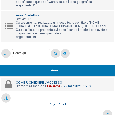
i
specificando quali software usate e l'area geografica.
Argomenti:
11
s
e
Area Produttiva
Benvenuti!
n
Cortesemente, realizzate un nuovo topic con titolo "NOME -
LOCALITÀ - TIPOLOGIA DI MACCHINARIO" (FMD, DLP, CNC, Laser
z
Cut) e all'interno presentatevi specificando i modelli che avete a
a
disposizione e l'area geografica.
Argomenti:
80
r
i
s
p
o
s
Annunci
t
a
COME RICHIEDERE L'ACCESSO
Ultimo messaggio da
fablabme
«
25 mar 2020, 15:09
A
Pagina
1
di
1
r
g