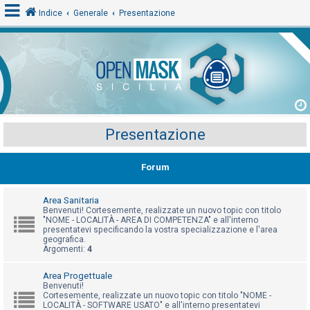
Indice
Generale
Presentazione
L
o
g
i
Presentazione
n
Forum
A
r
Area Sanitaria
Benvenuti! Cortesemente, realizzate un nuovo topic con titolo
g
"NOME - LOCALITÀ - AREA DI COMPETENZA" e all'interno
presentatevi specificando la vostra specializzazione e l'area
o
geografica.
m
Argomenti:
4
e
Area Progettuale
n
Benvenuti!
Cortesemente, realizzate un nuovo topic con titolo "NOME -
t
LOCALITÀ - SOFTWARE USATO" e all'interno presentatevi