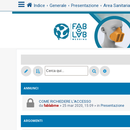
Indice
Generale
Presentazione
Area Sanitari
L
o
g
i
n
A
r
ANNUNCI
g
o
COME RICHIEDERE L'ACCESSO
m
da
fablabme
»
25 mar 2020, 15:09
» in
Presentazione
e
n
ARGOMENTI
t