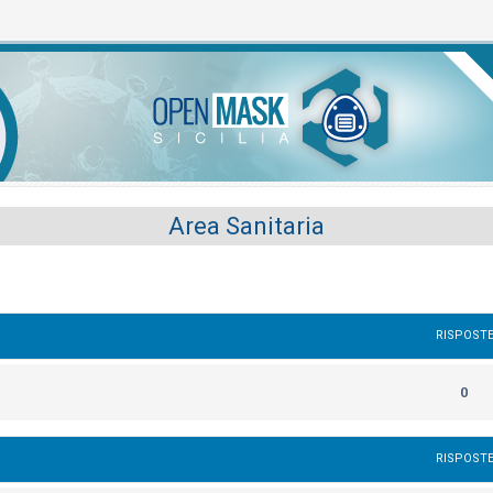
a
Area Sanitaria
RISPOST
0
RISPOST