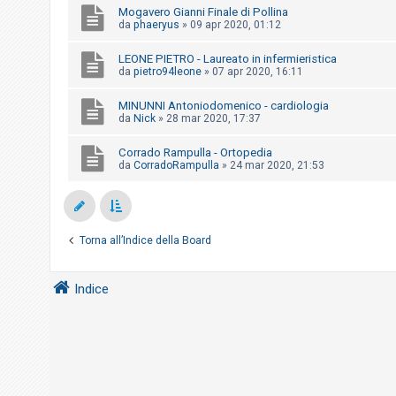
i
Mogavero Gianni Finale di Pollina
da
phaeryus
»
09 apr 2020, 01:12
s
e
LEONE PIETRO - Laureato in infermieristica
n
da
pietro94leone
»
07 apr 2020, 16:11
z
MINUNNI Antoniodomenico - cardiologia
a
da
Nick
»
28 mar 2020, 17:37
r
Corrado Rampulla - Ortopedia
i
da
CorradoRampulla
»
24 mar 2020, 21:53
s
p
o
s
Torna all’Indice della Board
t
a
Indice
A
r
g