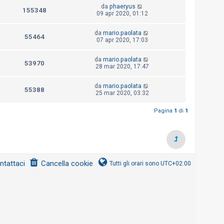
da
phaeryus
155348
09 apr 2020, 01:12
da
mario.paolata
55464
07 apr 2020, 17:03
da
mario.paolata
53970
28 mar 2020, 17:47
da
mario.paolata
55388
25 mar 2020, 03:32
Pagina
1
di
1
ntattaci
Cancella cookie
Tutti gli orari sono
UTC+02:00