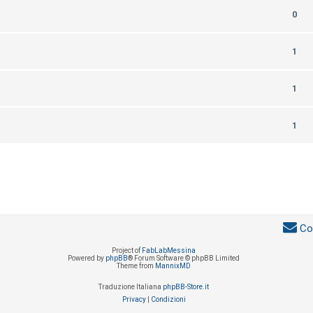
0
1
1
1
Co
Project of
FabLabMessina
Powered by
phpBB
® Forum Software © phpBB Limited
Theme from
MannixMD
Traduzione Italiana
phpBB-Store.it
Privacy
|
Condizioni