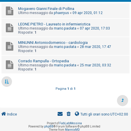
i
Mogavero Gianni Finale di Pollina
s
Ultimo messaggio da
phaeryus
«
09 apr 2020, 01:12
e
n
LEONE PIETRO - Laureato in infermieristica
Ultimo messaggio da
mario.paolata
«
07 apr 2020, 17:03
z
Risposte:
1
a
MINUNNI Antoniodomenico - cardiologia
r
Ultimo messaggio da
mario.paolata
«
28 mar 2020, 17:47
Risposte:
1
i
s
Corrado Rampulla - Ortopedia
p
Ultimo messaggio da
mario.paolata
«
25 mar 2020, 03:32
Risposte:
1
o
s
t
Pagina
1
di
1
a
A
Indice
Tutti gli orari sono
UTC+02:00
r
Project of
FabLabMessina
g
Powered by
phpBB
® Forum Software © phpBB Limited
Theme from
MannixMD