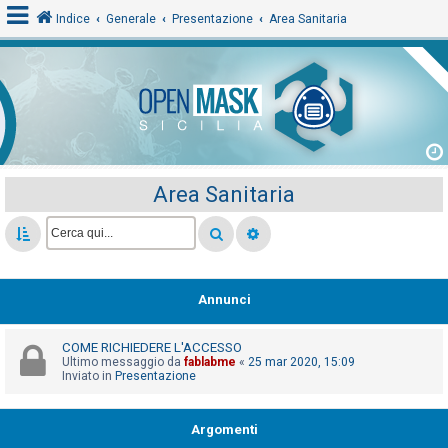
Indice
Generale
Presentazione
Area Sanitaria
L
o
g
i
Area Sanitaria
n
A
r
Annunci
g
o
COME RICHIEDERE L'ACCESSO
m
Ultimo messaggio da
fablabme
«
25 mar 2020, 15:09
Inviato in
Presentazione
e
n
Argomenti
t